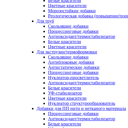
Белые красители
Цветные красители
Морозостойкие добавки
Реологическая добавка (повышение/пон
Для труб
Скользящие добавки
Процессинговые добавки
Антиоксидант/термостабилизатор
Белые красители
Цветные красители
Для экструзии/термоформовки
Скользящие добавки
Антиблоковые добавки
Антистатические добавки
Процессинговые добавки
Нуклеатор-просветлитель
Антиоксидант/термостабилизатор
Белые красители
УФ-стабилизатор
Цветные красители
Нуклеатор структурообразователь
Добавки для ПП нити и нетканого материала
Процессинговые добавки
Антиоксидант/термостабилизатор
Белые красители