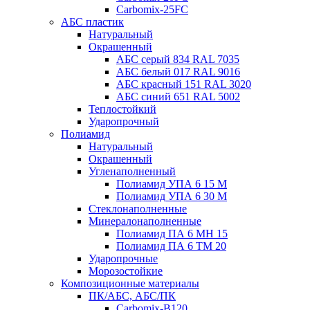
Carbomix-25FC
АБС пластик
Натуральный
Окрашенный
АБС серый 834 RAL 7035
АБС белый 017 RAL 9016
АБС красный 151 RAL 3020
АБС синий 651 RAL 5002
Теплостойкий
Ударопрочный
Полиамид
Натуральный
Окрашенный
Угленаполненный
Полиамид УПА 6 15 М
Полиамид УПА 6 30 М
Стеклонаполненные
Минералонаполненные
Полиамид ПА 6 МН 15
Полиамид ПА 6 ТМ 20
Ударопрочные
Морозостойкие
Композиционные материалы
ПК/АБС, АБС/ПК
Carbomix-В120