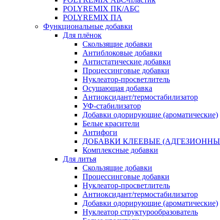
POLYREMIX ПК/АБС
POLYREMIX ПА
Функциональные добавки
Для плёнок
Скользящие добавки
Антиблоковые добавки
Антистатические добавки
Процессинговые добавки
Нуклеатор-просветлитель
Осушающая добавка
Антиоксидант/термостабилизатор
УФ-стабилизатор
Добавки одорирующие (ароматические)
Белые красители
Антифоги
ДОБАВКИ КЛЕЕВЫЕ (АДГЕЗИОННЫ
Комплексные добавки
Для литья
Скользящие добавки
Процессинговые добавки
Нуклеатор-просветлитель
Антиоксидант/термостабилизатор
Добавки одорирующие (ароматические)
Нуклеатор структурообразователь