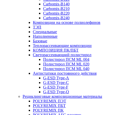
Carbomix-В140
Carbomix-В210
Carbomix-В220
Carbomix-В240
Композиции на основе полиолефинов
ТЭП
Специальные
Наполненные
Базовые
Теплорассеивающие композиции
КОМПОЗИЦИЯ ПК/ПБТ
Светорассеивающий полистирол
Полистирол ПСМ ML 004
Полистирол ПСМ ML 020
Полистирол ПСМ ML 040
Антистатики постоянного действия
G-ESD Type-A
G-ESD Type-C
G-ESD Type-F
G-ESD Type-O
Рециклинговые композиционные материалы
POLYREMIX ПЭТ
POLYREMIX ПБТ
POLYREMIX ПК
POLYREMIX АБС-пластик