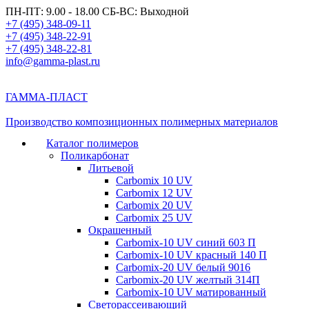
ПН-ПТ: 9.00 - 18.00 СБ-ВС: Выходной
+7 (495) 348-09-11
+7 (495) 348-22-91
+7 (495) 348-22-81
info@gamma-plast.ru
ГАММА-ПЛАСТ
Производство композиционных полимерных материалов
Каталог полимеров
Поликарбонат
Литьевой
Carbomix 10 UV
Carbomix 12 UV
Carbomix 20 UV
Carbomix 25 UV
Окрашенный
Carbomix-10 UV синий 603 П
Carbomix-10 UV красный 140 П
Carbomix-20 UV белый 9016
Carbomix-20 UV желтый 314П
Carbomix-10 UV матированный
Светорассеивающий