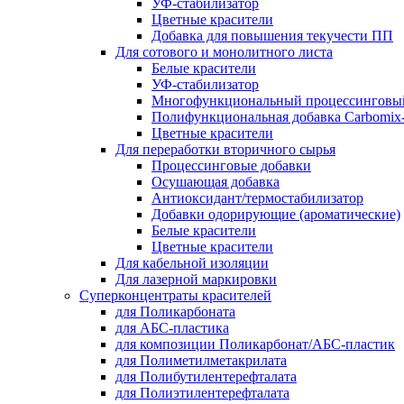
УФ-стабилизатор
Цветные красители
Добавка для повышения текучести ПП
Для сотового и монолитного листа
Белые красители
УФ-стабилизатор
Многофункциональный процессинговы
Полифункциональная добавка Carbomi
Цветные красители
Для переработки вторичного сырья
Процессинговые добавки
Осушающая добавка
Антиоксидант/термостабилизатор
Добавки одорирующие (ароматические)
Белые красители
Цветные красители
Для кабельной изоляции
Для лазерной маркировки
Суперконцентраты красителей
для Поликарбоната
для АБС-пластика
для композиции Поликарбонат/АБС-пластик
для Полиметилметакрилата
для Полибутилентерефталата
для Полиэтилентерефталата