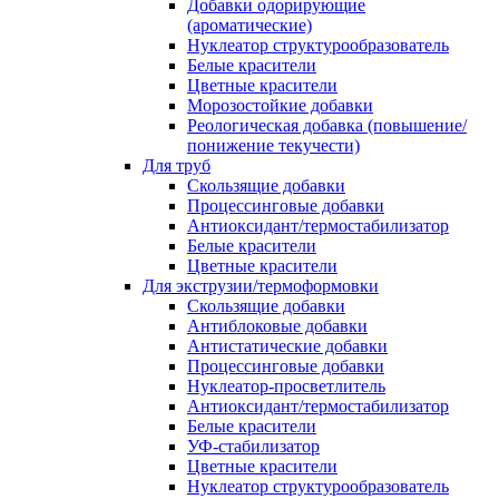
Добавки одорирующие
(ароматические)
Нуклеатор структурообразователь
Белые красители
Цветные красители
Морозостойкие добавки
Реологическая добавка (повышение/
понижение текучести)
Для труб
Скользящие добавки
Процессинговые добавки
Антиоксидант/термостабилизатор
Белые красители
Цветные красители
Для экструзии/термоформовки
Скользящие добавки
Антиблоковые добавки
Антистатические добавки
Процессинговые добавки
Нуклеатор-просветлитель
Антиоксидант/термостабилизатор
Белые красители
УФ-стабилизатор
Цветные красители
Нуклеатор структурообразователь