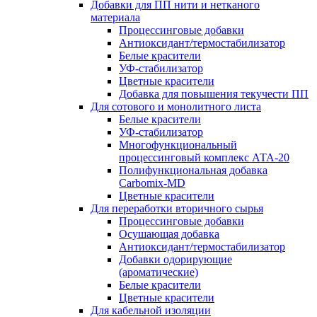
Добавки для ПП нити и нетканого
материала
Процессинговые добавки
Антиоксидант/термостабилизатор
Белые красители
УФ-стабилизатор
Цветные красители
Добавка для повышения текучести ПП
Для сотового и монолитного листа
Белые красители
УФ-стабилизатор
Многофункциональный
процессинговый комплекс АТА-20
Полифункциональная добавка
Carbomix-MD
Цветные красители
Для переработки вторичного сырья
Процессинговые добавки
Осушающая добавка
Антиоксидант/термостабилизатор
Добавки одорирующие
(ароматические)
Белые красители
Цветные красители
Для кабельной изоляции