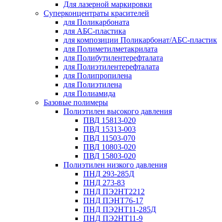
Для лазерной маркировки
Суперконцентраты красителей
для Поликарбоната
для АБС-пластика
для композиции Поликарбонат/АБС-пластик
для Полиметилметакрилата
для Полибутилентерефталата
для Полиэтилентерефталата
для Полипропилена
для Полиэтилена
для Полиамида
Базовые полимеры
Полиэтилен высокого давления
ПВД 15813-020
ПВД 15313-003
ПВД 11503-070
ПВД 10803-020
ПВД 15803-020
Полиэтилен низкого давления
ПНД 293-285Д
ПНД 273-83
ПНД ПЭ2НТ2212
ПНД ПЭНТ76-17
ПНД ПЭ2НТ11-285Д
ПНД ПЭ2НТ11-9