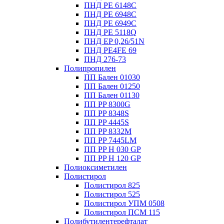
ПНД PE 6148C
ПНД PE 6948C
ПНД PE 6949C
ПНД PE 5118Q
ПНД EP 0,26/51N
ПНД PE4FE 69
ПНД 276-73
Полипропилен
ПП Бален 01030
ПП Бален 01250
ПП Бален 01130
ПП PP 8300G
ПП PP 8348S
ПП PP 4445S
ПП PP 8332M
ПП PP 7445LM
ПП PP H 030 GP
ПП PP H 120 GP
Полиоксиметилен
Полистирол
Полистирол 825
Полистирол 525
Полистирол УПМ 0508
Полистирол ПСМ 115
Полибутилентерефталат