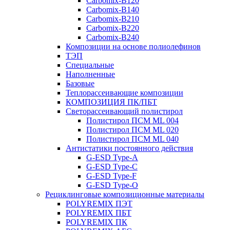
Carbomix-В120
Carbomix-В140
Carbomix-В210
Carbomix-В220
Carbomix-В240
Композиции на основе полиолефинов
ТЭП
Специальные
Наполненные
Базовые
Теплорассеивающие композиции
КОМПОЗИЦИЯ ПК/ПБТ
Светорассеивающий полистирол
Полистирол ПСМ ML 004
Полистирол ПСМ ML 020
Полистирол ПСМ ML 040
Антистатики постоянного действия
G-ESD Type-A
G-ESD Type-C
G-ESD Type-F
G-ESD Type-O
Рециклинговые композиционные материалы
POLYREMIX ПЭТ
POLYREMIX ПБТ
POLYREMIX ПК