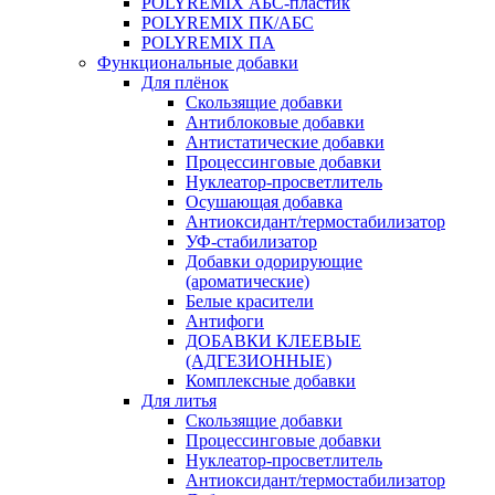
POLYREMIX АБС-пластик
POLYREMIX ПК/АБС
POLYREMIX ПА
Функциональные добавки
Для плёнок
Скользящие добавки
Антиблоковые добавки
Антистатические добавки
Процессинговые добавки
Нуклеатор-просветлитель
Осушающая добавка
Антиоксидант/термостабилизатор
УФ-стабилизатор
Добавки одорирующие
(ароматические)
Белые красители
Антифоги
ДОБАВКИ КЛЕЕВЫЕ
(АДГЕЗИОННЫЕ)
Комплексные добавки
Для литья
Скользящие добавки
Процессинговые добавки
Нуклеатор-просветлитель
Антиоксидант/термостабилизатор