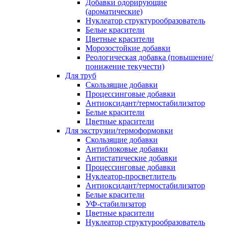
Добавки одорирующие
(ароматические)
Нуклеатор структурообразователь
Белые красители
Цветные красители
Морозостойкие добавки
Реологическая добавка (повышение/
понижение текучести)
Для труб
Скользящие добавки
Процессинговые добавки
Антиоксидант/термостабилизатор
Белые красители
Цветные красители
Для экструзии/термоформовки
Скользящие добавки
Антиблоковые добавки
Антистатические добавки
Процессинговые добавки
Нуклеатор-просветлитель
Антиоксидант/термостабилизатор
Белые красители
УФ-стабилизатор
Цветные красители
Нуклеатор структурообразователь