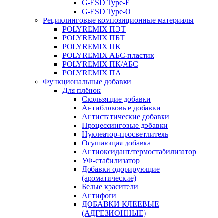
G-ESD Type-F
G-ESD Type-O
Рециклинговые композиционные материалы
POLYREMIX ПЭТ
POLYREMIX ПБТ
POLYREMIX ПК
POLYREMIX АБС-пластик
POLYREMIX ПК/АБС
POLYREMIX ПА
Функциональные добавки
Для плёнок
Скользящие добавки
Антиблоковые добавки
Антистатические добавки
Процессинговые добавки
Нуклеатор-просветлитель
Осушающая добавка
Антиоксидант/термостабилизатор
УФ-стабилизатор
Добавки одорирующие
(ароматические)
Белые красители
Антифоги
ДОБАВКИ КЛЕЕВЫЕ
(АДГЕЗИОННЫЕ)