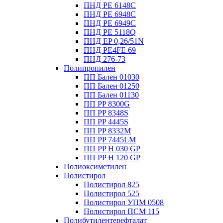
ПНД PE 6148C
ПНД PE 6948C
ПНД PE 6949C
ПНД PE 5118Q
ПНД EP 0,26/51N
ПНД PE4FE 69
ПНД 276-73
Полипропилен
ПП Бален 01030
ПП Бален 01250
ПП Бален 01130
ПП PP 8300G
ПП PP 8348S
ПП PP 4445S
ПП PP 8332M
ПП PP 7445LM
ПП PP H 030 GP
ПП PP H 120 GP
Полиоксиметилен
Полистирол
Полистирол 825
Полистирол 525
Полистирол УПМ 0508
Полистирол ПСМ 115
Полибутилентерефталат