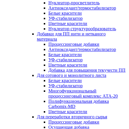
Нуклеатор-просветлитель
Антиоксидант/термостабилизатор
Белые красители
УФ-стабилизатор
Цветные красители
Нуклеатор структурообразователь
Добавки для ПП нити и нетканого
материала
Процессинговые добавки
Антиоксидант/термостабилизатор
Белые красители
УФ-стабилизатор
Цветные красители
Добавка для повышения текучести ПП
Для сотового и монолитного листа
Белые красители
УФ-стабилизатор
Многофункциональный
процессинговый комплекс АТА-20
Полифункциональная добавка
Carbomix-MD
Цветные красители
Для переработки вторичного сырья
Процессинговые добавки
Осушающая добавка