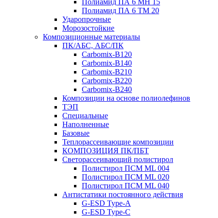
Полиамид ПА 6 МН 15
Полиамид ПА 6 ТМ 20
Ударопрочные
Морозостойкие
Композиционные материалы
ПК/АБС, АБС/ПК
Carbomix-В120
Carbomix-В140
Carbomix-В210
Carbomix-В220
Carbomix-В240
Композиции на основе полиолефинов
ТЭП
Специальные
Наполненные
Базовые
Теплорассеивающие композиции
КОМПОЗИЦИЯ ПК/ПБТ
Светорассеивающий полистирол
Полистирол ПСМ ML 004
Полистирол ПСМ ML 020
Полистирол ПСМ ML 040
Антистатики постоянного действия
G-ESD Type-A
G-ESD Type-C