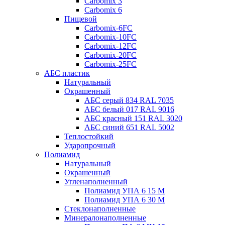
Carbomix 3
Carbomix 6
Пищевой
Carbomix-6FC
Carbomix-10FC
Carbomix-12FC
Carbomix-20FC
Carbomix-25FC
АБС пластик
Натуральный
Окрашенный
АБС серый 834 RAL 7035
АБС белый 017 RAL 9016
АБС красный 151 RAL 3020
АБС синий 651 RAL 5002
Теплостойкий
Ударопрочный
Полиамид
Натуральный
Окрашенный
Угленаполненный
Полиамид УПА 6 15 М
Полиамид УПА 6 30 М
Стеклонаполненные
Минералонаполненные