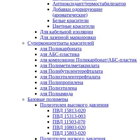
Антиоксидант/термостабилизатор
Добавки одорирующие
(ароматические)
Белые красители
Цветные красители
Для кабельной изоляции
Для лазерной маркировки
Суперконцентраты красителей
для Поликарбоната
для АБС-пластика
для композиции Поликарбонат/АБС-пластик
для Полиметилметакрилата
для Полибутилентерефталата
для Полиэтилентерефталата
для Полипропилена
для Полиэтилена
для Полиамида
Базовые полимеры
Полиэтилен высокого давления
ПВД 15813-020
ПВД 15313-003
ПВД 11503-070
ПВД 10803-020
ПВД 15803-020
Полиэтилен низкого давления