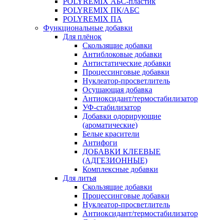
POLYREMIX АБС-пластик
POLYREMIX ПК/АБС
POLYREMIX ПА
Функциональные добавки
Для плёнок
Скользящие добавки
Антиблоковые добавки
Антистатические добавки
Процессинговые добавки
Нуклеатор-просветлитель
Осушающая добавка
Антиоксидант/термостабилизатор
УФ-стабилизатор
Добавки одорирующие
(ароматические)
Белые красители
Антифоги
ДОБАВКИ КЛЕЕВЫЕ
(АДГЕЗИОННЫЕ)
Комплексные добавки
Для литья
Скользящие добавки
Процессинговые добавки
Нуклеатор-просветлитель
Антиоксидант/термостабилизатор