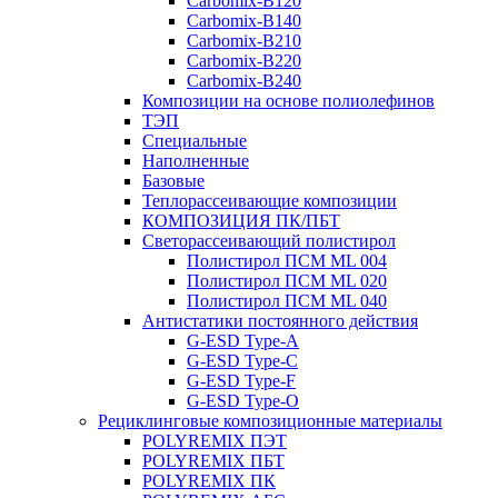
Carbomix-В120
Carbomix-В140
Carbomix-В210
Carbomix-В220
Carbomix-В240
Композиции на основе полиолефинов
ТЭП
Специальные
Наполненные
Базовые
Теплорассеивающие композиции
КОМПОЗИЦИЯ ПК/ПБТ
Светорассеивающий полистирол
Полистирол ПСМ ML 004
Полистирол ПСМ ML 020
Полистирол ПСМ ML 040
Антистатики постоянного действия
G-ESD Type-A
G-ESD Type-C
G-ESD Type-F
G-ESD Type-O
Рециклинговые композиционные материалы
POLYREMIX ПЭТ
POLYREMIX ПБТ
POLYREMIX ПК