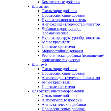
Комплексные добавки
Для литья
Скользящие добавки
Процессинговые добавки
Нуклеатор-просветлитель
Антиоксидант/термостабилизатор
Добавки одорирующие
(ароматические)
Нуклеатор структурообразователь
Белые красители
Цветные красители
Морозостойкие добавки
Реологическая добавка (повышение/
понижение текучести)
Для труб
Скользящие добавки
Процессинговые добавки
Антиоксидант/термостабилизатор
Белые красители
Цветные красители
Для экструзии/термоформовки
Скользящие добавки
Антиблоковые добавки
Антистатические добавки
Процессинговые добавки