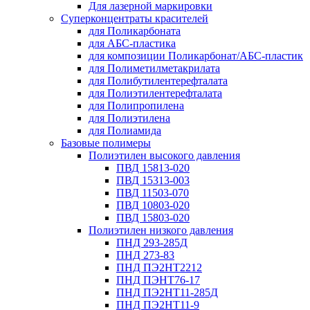
Для лазерной маркировки
Суперконцентраты красителей
для Поликарбоната
для АБС-пластика
для композиции Поликарбонат/АБС-пластик
для Полиметилметакрилата
для Полибутилентерефталата
для Полиэтилентерефталата
для Полипропилена
для Полиэтилена
для Полиамида
Базовые полимеры
Полиэтилен высокого давления
ПВД 15813-020
ПВД 15313-003
ПВД 11503-070
ПВД 10803-020
ПВД 15803-020
Полиэтилен низкого давления
ПНД 293-285Д
ПНД 273-83
ПНД ПЭ2НТ2212
ПНД ПЭНТ76-17
ПНД ПЭ2НТ11-285Д
ПНД ПЭ2НТ11-9