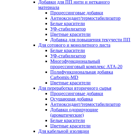
Добавки для ПП нити и нетканого
материала
Процессинговые добавки
Антиоксидант/термостабилизатор
Белые красители
УФ-стабилизатор
Цветные красители
Добавка для повышения текучести ПП
Для сотового и монолитного листа
Белые красители
УФ-стабилизатор
Многофункциональный
процессинговый комплекс АТА-20
Полифункциональная добавка
Carbomix-MD
Цветные красители
Для переработки вторичного сырья
Процессинговые добавки
Осушающая добавка
Антиоксидант/термостабилизатор
Добавки одорирующие
(ароматические)
Белые красители
Цветные красители
Для кабельной изоляции