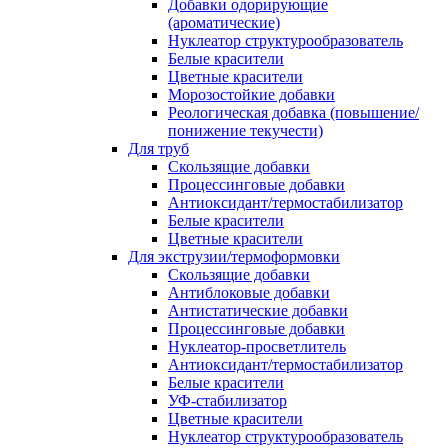
Добавки одорирующие
(ароматические)
Нуклеатор структурообразователь
Белые красители
Цветные красители
Морозостойкие добавки
Реологическая добавка (повышение/
понижение текучести)
Для труб
Скользящие добавки
Процессинговые добавки
Антиоксидант/термостабилизатор
Белые красители
Цветные красители
Для экструзии/термоформовки
Скользящие добавки
Антиблоковые добавки
Антистатические добавки
Процессинговые добавки
Нуклеатор-просветлитель
Антиоксидант/термостабилизатор
Белые красители
УФ-стабилизатор
Цветные красители
Нуклеатор структурообразователь