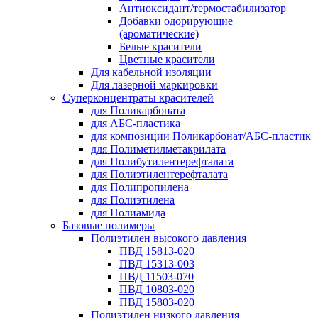
Антиоксидант/термостабилизатор
Добавки одорирующие
(ароматические)
Белые красители
Цветные красители
Для кабельной изоляции
Для лазерной маркировки
Суперконцентраты красителей
для Поликарбоната
для АБС-пластика
для композиции Поликарбонат/АБС-пластик
для Полиметилметакрилата
для Полибутилентерефталата
для Полиэтилентерефталата
для Полипропилена
для Полиэтилена
для Полиамида
Базовые полимеры
Полиэтилен высокого давления
ПВД 15813-020
ПВД 15313-003
ПВД 11503-070
ПВД 10803-020
ПВД 15803-020
Полиэтилен низкого давления