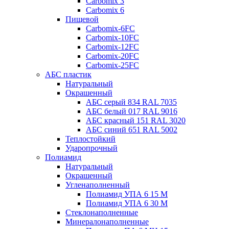
Carbomix 3
Carbomix 6
Пищевой
Carbomix-6FC
Carbomix-10FC
Carbomix-12FC
Carbomix-20FC
Carbomix-25FC
АБС пластик
Натуральный
Окрашенный
АБС серый 834 RAL 7035
АБС белый 017 RAL 9016
АБС красный 151 RAL 3020
АБС синий 651 RAL 5002
Теплостойкий
Ударопрочный
Полиамид
Натуральный
Окрашенный
Угленаполненный
Полиамид УПА 6 15 М
Полиамид УПА 6 30 М
Стеклонаполненные
Минералонаполненные