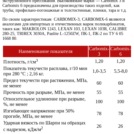
экструзионного прессования. Высоковязкие марки — Carbomix 3 и
Carbomix 6 предназначены для производства таких изделий, как
трубы, профильно-погонажные и толстостенные, пленки, тара и т.д.
По своим характеристикам CARBOMIX-3, CARBOMIX-6 являются
аналогами для импортных и отечественных марок поликарбонатов,
таких как: MAKROLON 1243, LEXAN 103, LEXAN 103R, CALIBRE
280-25, TRIREX 3030А, Panlite L-1250ZW, ПК-1, ПК-2 по ТУ 6 05
1668 80.
Carbomix-
Carbomix-
Наименование показателя
3
6
3
1,20
1,20
Плотность, г/см
Показатель текучести расплава, г/10 мин
1,0-3,5
5,5-8,0
при 280 °С ; 2,16 кг.
Предел текучести при растяжении, МПа,
60
60
не менее
Прочность при разрыве, МПа, не менее
55
55
Относительное удлинение при разрыве,
100
100
%, не менее
Изгибающее напряжение при 50%
78
78
прогибе, МПа, не менее
Ударная вязкость по Шарпи на образцах
26
26
2
с надрезом, кДж/м