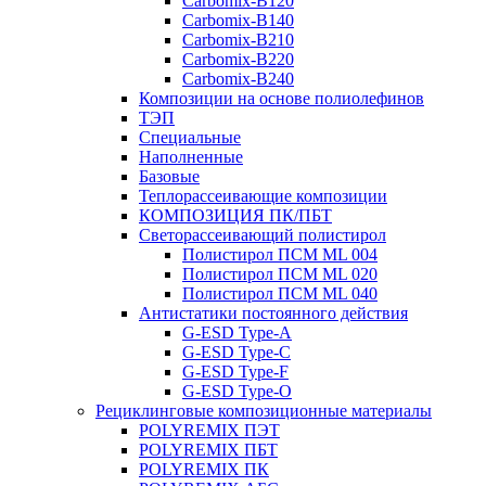
Carbomix-В120
Carbomix-В140
Carbomix-В210
Carbomix-В220
Carbomix-В240
Композиции на основе полиолефинов
ТЭП
Специальные
Наполненные
Базовые
Теплорассеивающие композиции
КОМПОЗИЦИЯ ПК/ПБТ
Светорассеивающий полистирол
Полистирол ПСМ ML 004
Полистирол ПСМ ML 020
Полистирол ПСМ ML 040
Антистатики постоянного действия
G-ESD Type-A
G-ESD Type-C
G-ESD Type-F
G-ESD Type-O
Рециклинговые композиционные материалы
POLYREMIX ПЭТ
POLYREMIX ПБТ
POLYREMIX ПК