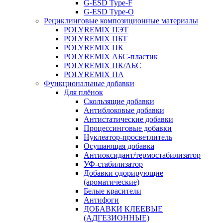
G-ESD Type-F
G-ESD Type-O
Рециклинговые композиционные материалы
POLYREMIX ПЭТ
POLYREMIX ПБТ
POLYREMIX ПК
POLYREMIX АБС-пластик
POLYREMIX ПК/АБС
POLYREMIX ПА
Функциональные добавки
Для плёнок
Скользящие добавки
Антиблоковые добавки
Антистатические добавки
Процессинговые добавки
Нуклеатор-просветлитель
Осушающая добавка
Антиоксидант/термостабилизатор
УФ-стабилизатор
Добавки одорирующие
(ароматические)
Белые красители
Антифоги
ДОБАВКИ КЛЕЕВЫЕ
(АДГЕЗИОННЫЕ)