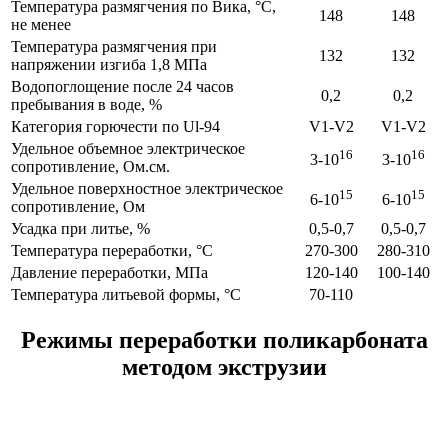
Температура размягчения по Вика, °С,
148
148
не менее
Температура размягчения при
132
132
напряжении изгиба 1,8 МПа
Водопоглощение после 24 часов
0,2
0,2
пребывания в воде, %
Категория горючести по Ul-94
V1-V2
V1-V2
Удельное объемное электрическое
16
16
3-10
3-10
сопротивление, Ом.см.
Удельное поверхностное электрическое
15
15
6-10
6-10
сопротивление, Ом
Усадка при литье, %
0,5-0,7
0,5-0,7
Температура переработки, °С
270-300
280-310
Давление переработки, МПа
120-140
100-140
Температура литьевой формы, °С
70-110
Режимы переработки поликарбоната
методом экструзии