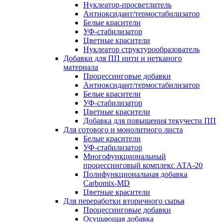
Нуклеатор-просветлитель
Антиоксидант/термостабилизатор
Белые красители
УФ-стабилизатор
Цветные красители
Нуклеатор структурообразователь
Добавки для ПП нити и нетканого
материала
Процессинговые добавки
Антиоксидант/термостабилизатор
Белые красители
УФ-стабилизатор
Цветные красители
Добавка для повышения текучести ПП
Для сотового и монолитного листа
Белые красители
УФ-стабилизатор
Многофункциональный
процессинговый комплекс АТА-20
Полифункциональная добавка
Carbomix-MD
Цветные красители
Для переработки вторичного сырья
Процессинговые добавки
Осушающая добавка