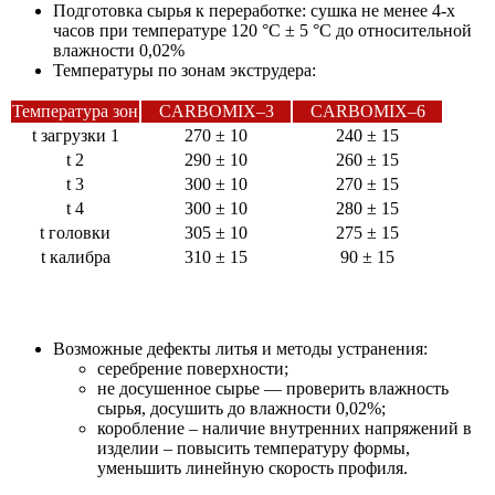
Подготовка сырья к переработке: сушка не менее 4-х
часов при температуре 120 °С ± 5 °С до относительной
влажности 0,02%
Температуры по зонам экструдера:
Температура зон
CARBOMIX–3
CARBOMIX–6
t загрузки 1
270 ± 10
240 ± 15
t 2
290 ± 10
260 ± 15
t 3
300 ± 10
270 ± 15
t 4
300 ± 10
280 ± 15
t головки
305 ± 10
275 ± 15
t калибра
310 ± 15
90 ± 15
Возможные дефекты литья и методы устранения:
серебрение поверхности;
не досушенное сырье — проверить влажность
сырья, досушить до влажности 0,02%;
коробление – наличие внутренних напряжений в
изделии – повысить температуру формы,
уменьшить линейную скорость профиля.