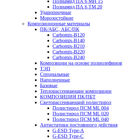
Полиамид ПА 6 МН 15
Полиамид ПА 6 ТМ 20
Ударопрочные
Морозостойкие
Композиционные материалы
ПК/АБС, АБС/ПК
Carbomix-В120
Carbomix-В140
Carbomix-В210
Carbomix-В220
Carbomix-В240
Композиции на основе полиолефинов
ТЭП
Специальные
Наполненные
Базовые
Теплорассеивающие композиции
КОМПОЗИЦИЯ ПК/ПБТ
Светорассеивающий полистирол
Полистирол ПСМ ML 004
Полистирол ПСМ ML 020
Полистирол ПСМ ML 040
Антистатики постоянного действия
G-ESD Type-A
G-ESD Type-C