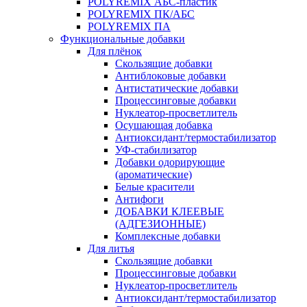
POLYREMIX АБС-пластик
POLYREMIX ПК/АБС
POLYREMIX ПА
Функциональные добавки
Для плёнок
Скользящие добавки
Антиблоковые добавки
Антистатические добавки
Процессинговые добавки
Нуклеатор-просветлитель
Осушающая добавка
Антиоксидант/термостабилизатор
УФ-стабилизатор
Добавки одорирующие
(ароматические)
Белые красители
Антифоги
ДОБАВКИ КЛЕЕВЫЕ
(АДГЕЗИОННЫЕ)
Комплексные добавки
Для литья
Скользящие добавки
Процессинговые добавки
Нуклеатор-просветлитель
Антиоксидант/термостабилизатор