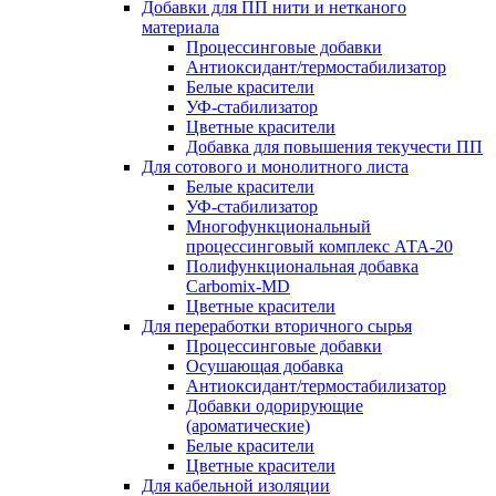
Добавки для ПП нити и нетканого
материала
Процессинговые добавки
Антиоксидант/термостабилизатор
Белые красители
УФ-стабилизатор
Цветные красители
Добавка для повышения текучести ПП
Для сотового и монолитного листа
Белые красители
УФ-стабилизатор
Многофункциональный
процессинговый комплекс АТА-20
Полифункциональная добавка
Carbomix-MD
Цветные красители
Для переработки вторичного сырья
Процессинговые добавки
Осушающая добавка
Антиоксидант/термостабилизатор
Добавки одорирующие
(ароматические)
Белые красители
Цветные красители
Для кабельной изоляции