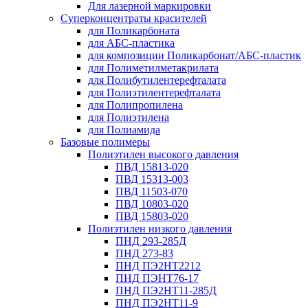
Для лазерной маркировки
Суперконцентраты красителей
для Поликарбоната
для АБС-пластика
для композиции Поликарбонат/АБС-пластик
для Полиметилметакрилата
для Полибутилентерефталата
для Полиэтилентерефталата
для Полипропилена
для Полиэтилена
для Полиамида
Базовые полимеры
Полиэтилен высокого давления
ПВД 15813-020
ПВД 15313-003
ПВД 11503-070
ПВД 10803-020
ПВД 15803-020
Полиэтилен низкого давления
ПНД 293-285Д
ПНД 273-83
ПНД ПЭ2НТ2212
ПНД ПЭНТ76-17
ПНД ПЭ2НТ11-285Д
ПНД ПЭ2НТ11-9