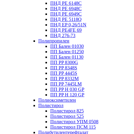
ПНД PE 6148C
ПНД PE 6948C
ПНД PE 6949C
ПНД PE 5118Q
ПНД EP 0,26/51N
ПНД PE4FE 69
ПНД 276-73
Полипропилен
ПП Бален 01030
ПП Бален 01250
ПП Бален 01130
ПП PP 8300G
ПП PP 8348S
ПП PP 4445S
ПП PP 8332M
ПП PP 7445LM
ПП PP H 030 GP
ПП PP H 120 GP
Полиоксиметилен
Полистирол
Полистирол 825
Полистирол 525
Полистирол УПМ 0508
Полистирол ПСМ 115
Полибутилентерефталат