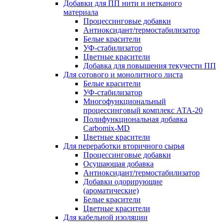
Добавки для ПП нити и нетканого
материала
Процессинговые добавки
Антиоксидант/термостабилизатор
Белые красители
УФ-стабилизатор
Цветные красители
Добавка для повышения текучести ПП
Для сотового и монолитного листа
Белые красители
УФ-стабилизатор
Многофункциональный
процессинговый комплекс АТА-20
Полифункциональная добавка
Carbomix-MD
Цветные красители
Для переработки вторичного сырья
Процессинговые добавки
Осушающая добавка
Антиоксидант/термостабилизатор
Добавки одорирующие
(ароматические)
Белые красители
Цветные красители
Для кабельной изоляции