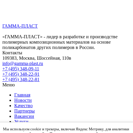
ГАММА-ПЛАСТ
«ГАММА-ПЛАСТ» - лидер в разработке и производстве
полимерных композиционных материалов на основе
поликарбонатов других полимеров в России.
Контакты
109383, Москва, Шоссейная, 110в
info@gamma-plast.ru
+7 (495) 348-09-11
+7 (495) 348-22-91
+7 (495) 348-22-81
Меню
Главная
Новости
Качество
Партнеры
Вакансии
Услуги
О компании
Мы используем cookie и трекеры, включая Яндекс Метрику, для аналитики
Контакты