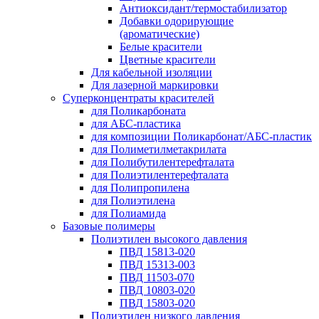
Антиоксидант/термостабилизатор
Добавки одорирующие
(ароматические)
Белые красители
Цветные красители
Для кабельной изоляции
Для лазерной маркировки
Суперконцентраты красителей
для Поликарбоната
для АБС-пластика
для композиции Поликарбонат/АБС-пластик
для Полиметилметакрилата
для Полибутилентерефталата
для Полиэтилентерефталата
для Полипропилена
для Полиэтилена
для Полиамида
Базовые полимеры
Полиэтилен высокого давления
ПВД 15813-020
ПВД 15313-003
ПВД 11503-070
ПВД 10803-020
ПВД 15803-020
Полиэтилен низкого давления