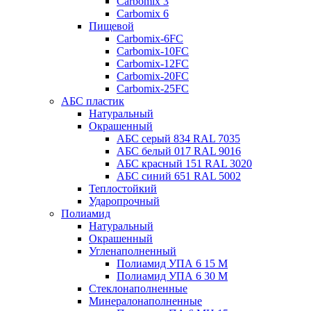
Carbomix 3
Carbomix 6
Пищевой
Carbomix-6FC
Carbomix-10FC
Carbomix-12FC
Carbomix-20FC
Carbomix-25FC
АБС пластик
Натуральный
Окрашенный
АБС серый 834 RAL 7035
АБС белый 017 RAL 9016
АБС красный 151 RAL 3020
АБС синий 651 RAL 5002
Теплостойкий
Ударопрочный
Полиамид
Натуральный
Окрашенный
Угленаполненный
Полиамид УПА 6 15 М
Полиамид УПА 6 30 М
Стеклонаполненные
Минералонаполненные