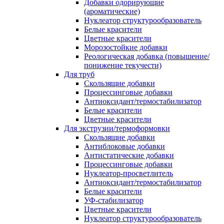
Добавки одорирующие
(ароматические)
Нуклеатор структурообразователь
Белые красители
Цветные красители
Морозостойкие добавки
Реологическая добавка (повышение/
понижение текучести)
Для труб
Скользящие добавки
Процессинговые добавки
Антиоксидант/термостабилизатор
Белые красители
Цветные красители
Для экструзии/термоформовки
Скользящие добавки
Антиблоковые добавки
Антистатические добавки
Процессинговые добавки
Нуклеатор-просветлитель
Антиоксидант/термостабилизатор
Белые красители
УФ-стабилизатор
Цветные красители
Нуклеатор структурообразователь