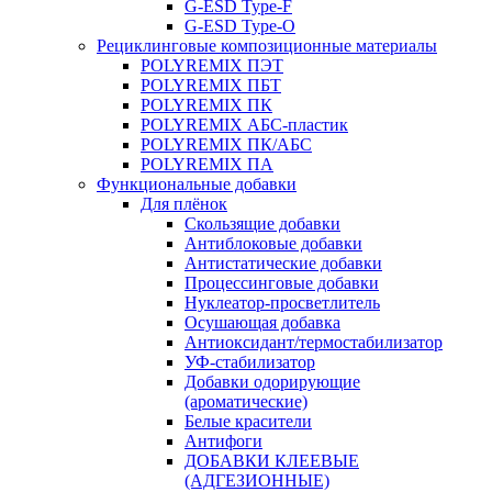
G-ESD Type-F
G-ESD Type-O
Рециклинговые композиционные материалы
POLYREMIX ПЭТ
POLYREMIX ПБТ
POLYREMIX ПК
POLYREMIX АБС-пластик
POLYREMIX ПК/АБС
POLYREMIX ПА
Функциональные добавки
Для плёнок
Скользящие добавки
Антиблоковые добавки
Антистатические добавки
Процессинговые добавки
Нуклеатор-просветлитель
Осушающая добавка
Антиоксидант/термостабилизатор
УФ-стабилизатор
Добавки одорирующие
(ароматические)
Белые красители
Антифоги
ДОБАВКИ КЛЕЕВЫЕ
(АДГЕЗИОННЫЕ)