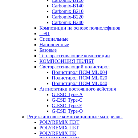
Carbomix-В120
Carbomix-В140
Carbomix-В210
Carbomix-В220
Carbomix-В240
Композиции на основе полиолефинов
ТЭП
Специальные
Наполненные
Базовые
Теплорассеивающие композиции
КОМПОЗИЦИЯ ПК/ПБТ
Светорассеивающий полистирол
Полистирол ПСМ ML 004
Полистирол ПСМ ML 020
Полистирол ПСМ ML 040
Антистатики постоянного действия
G-ESD Type-A
G-ESD Type-C
G-ESD Type-F
G-ESD Type-O
Рециклинговые композиционные материалы
POLYREMIX ПЭТ
POLYREMIX ПБТ
POLYREMIX ПК