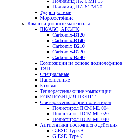
Полиамид ПА 6 МН 15
Полиамид ПА 6 ТМ 20
Ударопрочные
Морозостойкие
Композиционные материалы
ПК/АБС, АБС/ПК
Carbomix-В120
Carbomix-В140
Carbomix-В210
Carbomix-В220
Carbomix-В240
Композиции на основе полиолефинов
ТЭП
Специальные
Наполненные
Базовые
Теплорассеивающие композиции
КОМПОЗИЦИЯ ПК/ПБТ
Светорассеивающий полистирол
Полистирол ПСМ ML 004
Полистирол ПСМ ML 020
Полистирол ПСМ ML 040
Антистатики постоянного действия
G-ESD Type-A
G-ESD Type-C