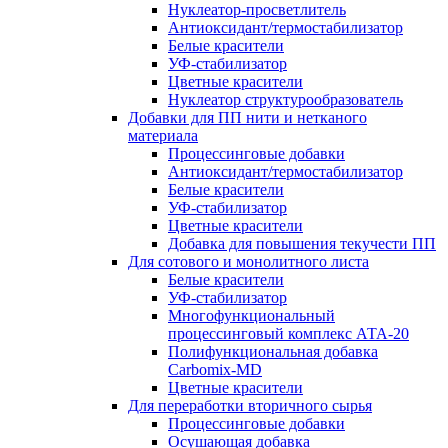
Нуклеатор-просветлитель
Антиоксидант/термостабилизатор
Белые красители
УФ-стабилизатор
Цветные красители
Нуклеатор структурообразователь
Добавки для ПП нити и нетканого
материала
Процессинговые добавки
Антиоксидант/термостабилизатор
Белые красители
УФ-стабилизатор
Цветные красители
Добавка для повышения текучести ПП
Для сотового и монолитного листа
Белые красители
УФ-стабилизатор
Многофункциональный
процессинговый комплекс АТА-20
Полифункциональная добавка
Carbomix-MD
Цветные красители
Для переработки вторичного сырья
Процессинговые добавки
Осушающая добавка