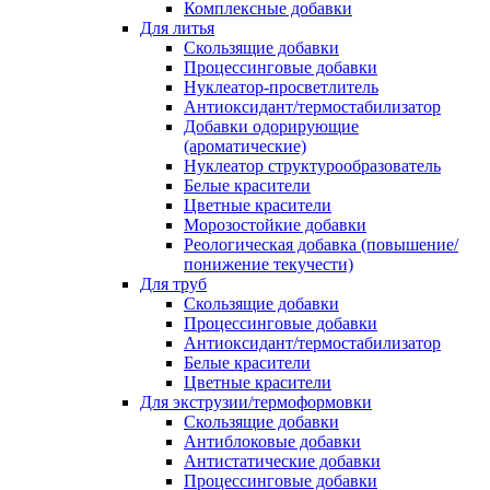
Комплексные добавки
Для литья
Скользящие добавки
Процессинговые добавки
Нуклеатор-просветлитель
Антиоксидант/термостабилизатор
Добавки одорирующие
(ароматические)
Нуклеатор структурообразователь
Белые красители
Цветные красители
Морозостойкие добавки
Реологическая добавка (повышение/
понижение текучести)
Для труб
Скользящие добавки
Процессинговые добавки
Антиоксидант/термостабилизатор
Белые красители
Цветные красители
Для экструзии/термоформовки
Скользящие добавки
Антиблоковые добавки
Антистатические добавки
Процессинговые добавки