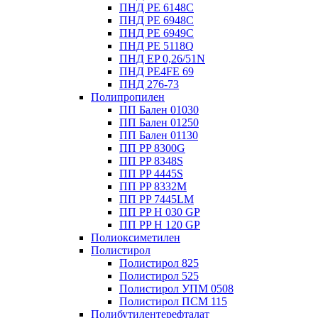
ПНД PE 6148C
ПНД PE 6948C
ПНД PE 6949C
ПНД PE 5118Q
ПНД EP 0,26/51N
ПНД PE4FE 69
ПНД 276-73
Полипропилен
ПП Бален 01030
ПП Бален 01250
ПП Бален 01130
ПП PP 8300G
ПП PP 8348S
ПП PP 4445S
ПП PP 8332M
ПП PP 7445LM
ПП PP H 030 GP
ПП PP H 120 GP
Полиоксиметилен
Полистирол
Полистирол 825
Полистирол 525
Полистирол УПМ 0508
Полистирол ПСМ 115
Полибутилентерефталат