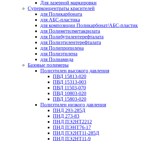
Для лазерной маркировки
Суперконцентраты красителей
для Поликарбоната
для АБС-пластика
для композиции Поликарбонат/АБС-пластик
для Полиметилметакрилата
для Полибутилентерефталата
для Полиэтилентерефталата
для Полипропилена
для Полиэтилена
для Полиамида
Базовые полимеры
Полиэтилен высокого давления
ПВД 15813-020
ПВД 15313-003
ПВД 11503-070
ПВД 10803-020
ПВД 15803-020
Полиэтилен низкого давления
ПНД 293-285Д
ПНД 273-83
ПНД ПЭ2НТ2212
ПНД ПЭНТ76-17
ПНД ПЭ2НТ11-285Д
ПНД ПЭ2НТ11-9