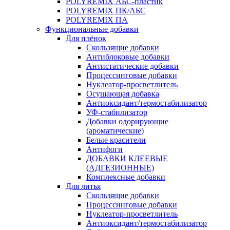
POLYREMIX АБС-пластик
POLYREMIX ПК/АБС
POLYREMIX ПА
Функциональные добавки
Для плёнок
Скользящие добавки
Антиблоковые добавки
Антистатические добавки
Процессинговые добавки
Нуклеатор-просветлитель
Осушающая добавка
Антиоксидант/термостабилизатор
УФ-стабилизатор
Добавки одорирующие
(ароматические)
Белые красители
Антифоги
ДОБАВКИ КЛЕЕВЫЕ
(АДГЕЗИОННЫЕ)
Комплексные добавки
Для литья
Скользящие добавки
Процессинговые добавки
Нуклеатор-просветлитель
Антиоксидант/термостабилизатор