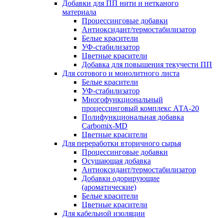
Добавки для ПП нити и нетканого
материала
Процессинговые добавки
Антиоксидант/термостабилизатор
Белые красители
УФ-стабилизатор
Цветные красители
Добавка для повышения текучести ПП
Для сотового и монолитного листа
Белые красители
УФ-стабилизатор
Многофункциональный
процессинговый комплекс АТА-20
Полифункциональная добавка
Carbomix-MD
Цветные красители
Для переработки вторичного сырья
Процессинговые добавки
Осушающая добавка
Антиоксидант/термостабилизатор
Добавки одорирующие
(ароматические)
Белые красители
Цветные красители
Для кабельной изоляции