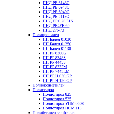
ПНД PE 6148C
ПНД PE 6948C
ПНД PE 6949C
ПНД PE 5118Q
ПНД EP 0,26/51N
ПНД PE4FE 69
ПНД 276-73
Полипропилен
ПП Бален 01030
ПП Бален 01250
ПП Бален 01130
ПП PP 8300G
ПП PP 8348S
ПП PP 4445S
ПП PP 8332M
ПП PP 7445LM
ПП PP H 030 GP
ПП PP H 120 GP
Полиоксиметилен
Полистирол
Полистирол 825
Полистирол 525
Полистирол УПМ 0508
Полистирол ПСМ 115
Полибутилентерефталат