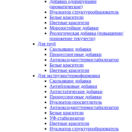
Добавки одорирующие
(ароматические)
Нуклеатор структурообразователь
Белые красители
Цветные красители
Морозостойкие добавки
Реологическая добавка (повышение/
понижение текучести)
Для труб
Скользящие добавки
Процессинговые добавки
Антиоксидант/термостабилизатор
Белые красители
Цветные красители
Для экструзии/термоформовки
Скользящие добавки
Антиблоковые добавки
Антистатические добавки
Процессинговые добавки
Нуклеатор-просветлитель
Антиоксидант/термостабилизатор
Белые красители
УФ-стабилизатор
Цветные красители
Нуклеатор структурообразователь