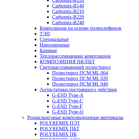
Carbomix-В120
Carbomix-В140
Carbomix-В210
Carbomix-В220
Carbomix-В240
Композиции на основе полиолефинов
ТЭП
Специальные
Наполненные
Базовые
Теплорассеивающие композиции
КОМПОЗИЦИЯ ПК/ПБТ
Светорассеивающий полистирол
Полистирол ПСМ ML 004
Полистирол ПСМ ML 020
Полистирол ПСМ ML 040
Антистатики постоянного действия
G-ESD Type-A
G-ESD Type-C
G-ESD Type-F
G-ESD Type-O
Рециклинговые композиционные материалы
POLYREMIX ПЭТ
POLYREMIX ПБТ
POLYREMIX ПК