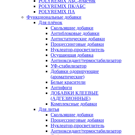
POLYREMIX АБС-пластик
POLYREMIX ПК/АБС
POLYREMIX ПА
Функциональные добавки
Для плёнок
Скользящие добавки
Антиблоковые добавки
Антистатические добавки
Процессинговые добавки
Нуклеатор-просветлитель
Осушающая добавка
Антиоксидант/термостабилизатор
УФ-стабилизатор
Добавки одорирующие
(ароматические)
Белые красители
Антифоги
ДОБАВКИ КЛЕЕВЫЕ
(АДГЕЗИОННЫЕ)
Комплексные добавки
Для литья
Скользящие добавки
Процессинговые добавки
Нуклеатор-просветлитель
Антиоксидант/термостабилизатор