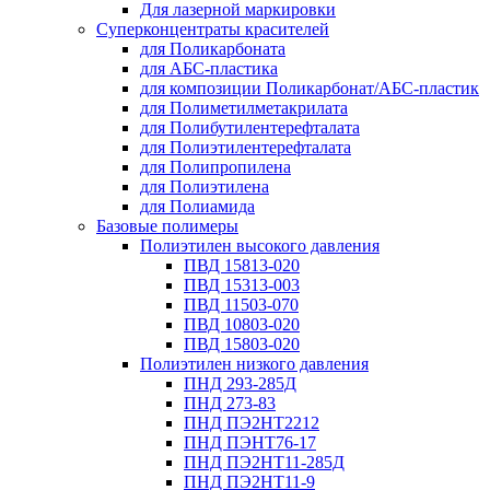
Для лазерной маркировки
Суперконцентраты красителей
для Поликарбоната
для АБС-пластика
для композиции Поликарбонат/АБС-пластик
для Полиметилметакрилата
для Полибутилентерефталата
для Полиэтилентерефталата
для Полипропилена
для Полиэтилена
для Полиамида
Базовые полимеры
Полиэтилен высокого давления
ПВД 15813-020
ПВД 15313-003
ПВД 11503-070
ПВД 10803-020
ПВД 15803-020
Полиэтилен низкого давления
ПНД 293-285Д
ПНД 273-83
ПНД ПЭ2НТ2212
ПНД ПЭНТ76-17
ПНД ПЭ2НТ11-285Д
ПНД ПЭ2НТ11-9