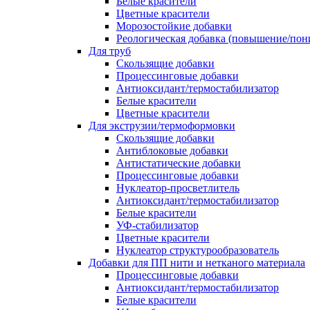
Белые красители
Цветные красители
Морозостойкие добавки
Реологическая добавка (повышение/пон
Для труб
Скользящие добавки
Процессинговые добавки
Антиоксидант/термостабилизатор
Белые красители
Цветные красители
Для экструзии/термоформовки
Скользящие добавки
Антиблоковые добавки
Антистатические добавки
Процессинговые добавки
Нуклеатор-просветлитель
Антиоксидант/термостабилизатор
Белые красители
УФ-стабилизатор
Цветные красители
Нуклеатор структурообразователь
Добавки для ПП нити и нетканого материала
Процессинговые добавки
Антиоксидант/термостабилизатор
Белые красители