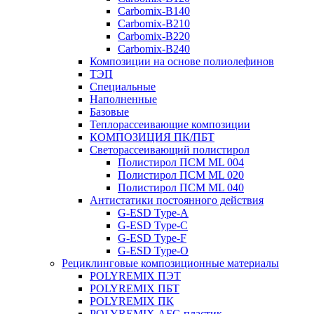
Carbomix-В140
Carbomix-В210
Carbomix-В220
Carbomix-В240
Композиции на основе полиолефинов
ТЭП
Специальные
Наполненные
Базовые
Теплорассеивающие композиции
КОМПОЗИЦИЯ ПК/ПБТ
Светорассеивающий полистирол
Полистирол ПСМ ML 004
Полистирол ПСМ ML 020
Полистирол ПСМ ML 040
Антистатики постоянного действия
G-ESD Type-A
G-ESD Type-C
G-ESD Type-F
G-ESD Type-O
Рециклинговые композиционные материалы
POLYREMIX ПЭТ
POLYREMIX ПБТ
POLYREMIX ПК
POLYREMIX АБС-пластик