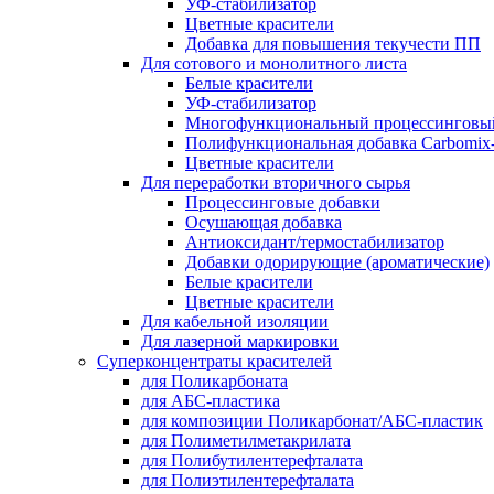
УФ-стабилизатор
Цветные красители
Добавка для повышения текучести ПП
Для сотового и монолитного листа
Белые красители
УФ-стабилизатор
Многофункциональный процессинговы
Полифункциональная добавка Carbomi
Цветные красители
Для переработки вторичного сырья
Процессинговые добавки
Осушающая добавка
Антиоксидант/термостабилизатор
Добавки одорирующие (ароматические)
Белые красители
Цветные красители
Для кабельной изоляции
Для лазерной маркировки
Суперконцентраты красителей
для Поликарбоната
для АБС-пластика
для композиции Поликарбонат/АБС-пластик
для Полиметилметакрилата
для Полибутилентерефталата
для Полиэтилентерефталата