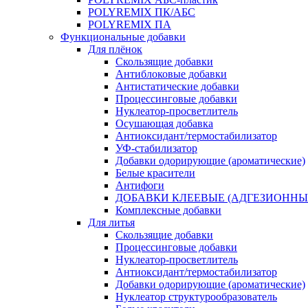
POLYREMIX ПК/АБС
POLYREMIX ПА
Функциональные добавки
Для плёнок
Скользящие добавки
Антиблоковые добавки
Антистатические добавки
Процессинговые добавки
Нуклеатор-просветлитель
Осушающая добавка
Антиоксидант/термостабилизатор
УФ-стабилизатор
Добавки одорирующие (ароматические)
Белые красители
Антифоги
ДОБАВКИ КЛЕЕВЫЕ (АДГЕЗИОННЫ
Комплексные добавки
Для литья
Скользящие добавки
Процессинговые добавки
Нуклеатор-просветлитель
Антиоксидант/термостабилизатор
Добавки одорирующие (ароматические)
Нуклеатор структурообразователь