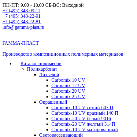
ПН-ПТ: 9.00 - 18.00 СБ-ВС: Выходной
+7 (495) 348-09-11
+7 (495) 348-22-91
+7 (495) 348-22-81
info@gamma-plast.ru
ГАММА-ПЛАСТ
Производство композиционных полимерных материалов
Каталог полимеров
Поликарбонат
Литьевой
Carbomix 10 UV
Carbomix 12 UV
Carbomix 20 UV
Carbomix 25 UV
Окрашенный
Carbomix-10 UV синий 603 П
Carbomix-10 UV красный 140 П
Carbomix-20 UV белый 9016
Carbomix-20 UV желтый 314П
Carbomix-10 UV матированный
Светорассеивающий