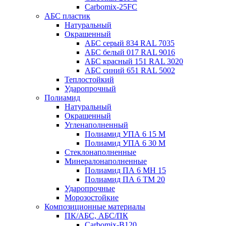
Carbomix-25FC
АБС пластик
Натуральный
Окрашенный
АБС серый 834 RAL 7035
АБС белый 017 RAL 9016
АБС красный 151 RAL 3020
АБС синий 651 RAL 5002
Теплостойкий
Ударопрочный
Полиамид
Натуральный
Окрашенный
Угленаполненный
Полиамид УПА 6 15 М
Полиамид УПА 6 30 М
Стеклонаполненные
Минералонаполненные
Полиамид ПА 6 МН 15
Полиамид ПА 6 ТМ 20
Ударопрочные
Морозостойкие
Композиционные материалы
ПК/АБС, АБС/ПК
Carbomix-В120