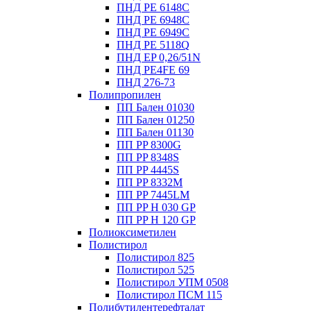
ПНД PE 6148C
ПНД PE 6948C
ПНД PE 6949C
ПНД PE 5118Q
ПНД EP 0,26/51N
ПНД PE4FE 69
ПНД 276-73
Полипропилен
ПП Бален 01030
ПП Бален 01250
ПП Бален 01130
ПП PP 8300G
ПП PP 8348S
ПП PP 4445S
ПП PP 8332M
ПП PP 7445LM
ПП PP H 030 GP
ПП PP H 120 GP
Полиоксиметилен
Полистирол
Полистирол 825
Полистирол 525
Полистирол УПМ 0508
Полистирол ПСМ 115
Полибутилентерефталат