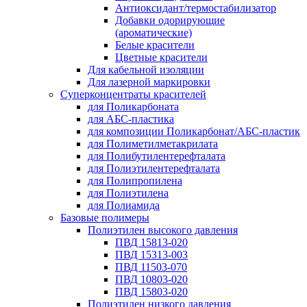
Антиоксидант/термостабилизатор
Добавки одорирующие
(ароматические)
Белые красители
Цветные красители
Для кабельной изоляции
Для лазерной маркировки
Суперконцентраты красителей
для Поликарбоната
для АБС-пластика
для композиции Поликарбонат/АБС-пластик
для Полиметилметакрилата
для Полибутилентерефталата
для Полиэтилентерефталата
для Полипропилена
для Полиэтилена
для Полиамида
Базовые полимеры
Полиэтилен высокого давления
ПВД 15813-020
ПВД 15313-003
ПВД 11503-070
ПВД 10803-020
ПВД 15803-020
Полиэтилен низкого давления