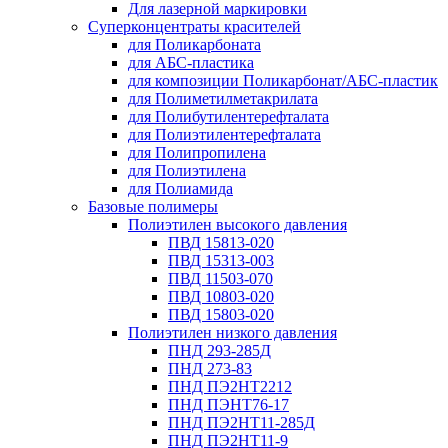
Для лазерной маркировки
Суперконцентраты красителей
для Поликарбоната
для АБС-пластика
для композиции Поликарбонат/АБС-пластик
для Полиметилметакрилата
для Полибутилентерефталата
для Полиэтилентерефталата
для Полипропилена
для Полиэтилена
для Полиамида
Базовые полимеры
Полиэтилен высокого давления
ПВД 15813-020
ПВД 15313-003
ПВД 11503-070
ПВД 10803-020
ПВД 15803-020
Полиэтилен низкого давления
ПНД 293-285Д
ПНД 273-83
ПНД ПЭ2НТ2212
ПНД ПЭНТ76-17
ПНД ПЭ2НТ11-285Д
ПНД ПЭ2НТ11-9