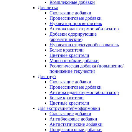
Комплексные добавки
Для литья
Скользящие добавки
Процессинговые добавки
Нуклеатор-просветлитель
Антиоксидант/термостабилизатор
Добавки одорирующие
(ароматические)
Нуклеатор структурообразователь
Белые красители
Цветные красители
Морозостойкие добавки
Реологическая добавка (повышение/
понижение текучести)
Для труб
Скользящие добавки
Процессинговые добавки
Антиоксидант/термостабилизатор
Белые красители
Цветные красители
Для экструзии/термоформовки
Скользящие добавки
Антиблоковые добавки
Антистатические добавки
Процессинговые добавки