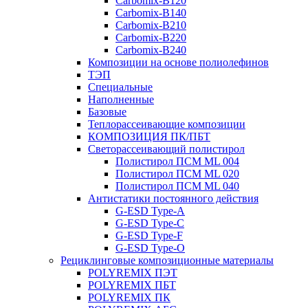
Carbomix-В120
Carbomix-В140
Carbomix-В210
Carbomix-В220
Carbomix-В240
Композиции на основе полиолефинов
ТЭП
Специальные
Наполненные
Базовые
Теплорассеивающие композиции
КОМПОЗИЦИЯ ПК/ПБТ
Светорассеивающий полистирол
Полистирол ПСМ ML 004
Полистирол ПСМ ML 020
Полистирол ПСМ ML 040
Антистатики постоянного действия
G-ESD Type-A
G-ESD Type-C
G-ESD Type-F
G-ESD Type-O
Рециклинговые композиционные материалы
POLYREMIX ПЭТ
POLYREMIX ПБТ
POLYREMIX ПК