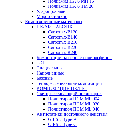
Полиамид ПА 6 МН 15
Полиамид ПА 6 ТМ 20
Ударопрочные
Морозостойкие
Композиционные материалы
ПК/АБС, АБС/ПК
Carbomix-В120
Carbomix-В140
Carbomix-В210
Carbomix-В220
Carbomix-В240
Композиции на основе полиолефинов
ТЭП
Специальные
Наполненные
Базовые
Теплорассеивающие композиции
КОМПОЗИЦИЯ ПК/ПБТ
Светорассеивающий полистирол
Полистирол ПСМ ML 004
Полистирол ПСМ ML 020
Полистирол ПСМ ML 040
Антистатики постоянного действия
G-ESD Type-A
G-ESD Type-C