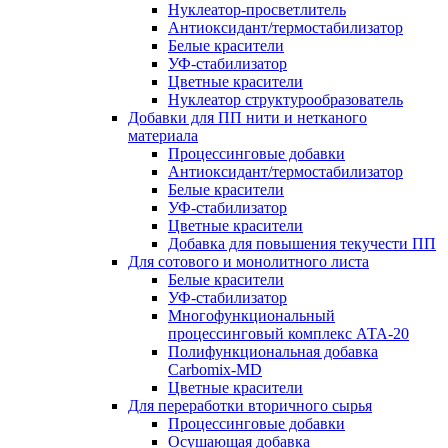
Нуклеатор-просветлитель
Антиоксидант/термостабилизатор
Белые красители
УФ-стабилизатор
Цветные красители
Нуклеатор структурообразователь
Добавки для ПП нити и нетканого
материала
Процессинговые добавки
Антиоксидант/термостабилизатор
Белые красители
УФ-стабилизатор
Цветные красители
Добавка для повышения текучести ПП
Для сотового и монолитного листа
Белые красители
УФ-стабилизатор
Многофункциональный
процессинговый комплекс АТА-20
Полифункциональная добавка
Carbomix-MD
Цветные красители
Для переработки вторичного сырья
Процессинговые добавки
Осушающая добавка