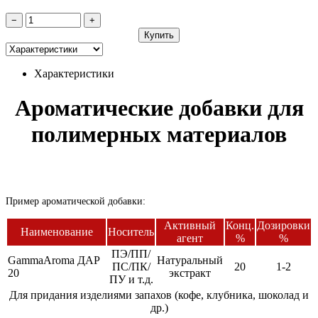
−
+
Купить
Характеристики
Ароматические добавки для
полимерных материалов
Пример ароматической добавки:
Активный
Конц.
Дозировки
Наименование
Носитель
агент
%
%
ПЭ/ПП/
GammaAroma ДАР
Натуральный
ПС/ПК/
20
1-2
20
экстракт
ПУ и т.д.
Для придания изделиями запахов (кофе, клубника, шоколад и
др.)