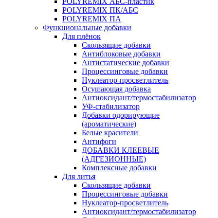
POLYREMIX АБС-пластик
POLYREMIX ПК/АБС
POLYREMIX ПА
Функциональные добавки
Для плёнок
Скользящие добавки
Антиблоковые добавки
Антистатические добавки
Процессинговые добавки
Нуклеатор-просветлитель
Осушающая добавка
Антиоксидант/термостабилизатор
УФ-стабилизатор
Добавки одорирующие
(ароматические)
Белые красители
Антифоги
ДОБАВКИ КЛЕЕВЫЕ
(АДГЕЗИОННЫЕ)
Комплексные добавки
Для литья
Скользящие добавки
Процессинговые добавки
Нуклеатор-просветлитель
Антиоксидант/термостабилизатор