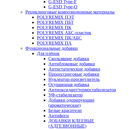
G-ESD Type-F
G-ESD Type-O
Рециклинговые композиционные материалы
POLYREMIX ПЭТ
POLYREMIX ПБТ
POLYREMIX ПК
POLYREMIX АБС-пластик
POLYREMIX ПК/АБС
POLYREMIX ПА
Функциональные добавки
Для плёнок
Скользящие добавки
Антиблоковые добавки
Антистатические добавки
Процессинговые добавки
Нуклеатор-просветлитель
Осушающая добавка
Антиоксидант/термостабилизатор
УФ-стабилизатор
Добавки одорирующие
(ароматические)
Белые красители
Антифоги
ДОБАВКИ КЛЕЕВЫЕ
(АДГЕЗИОННЫЕ)