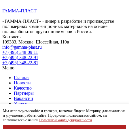
ГАММА-ПЛАСТ
«ГАММА-ПЛАСТ» - лидер в разработке и производстве
полимерных композиционных материалов на основе
поликарбонатов других полимеров в России.
Контакты
109383, Москва, Шоссейная, 110в
info@gamma-plast.ru
+7 (495) 348-09-11
+7 (495) 348-22-91
+7 (495) 348-22-81
Меню
Главная
Новости
Качество
Партнеры
Вакансии
Услуги
О компании
Мы используем cookie и трекеры, включая Яндекс Метрику, для аналитики
Контакты
и улучшения работы сайта. Продолжая пользоваться сайтом, вы
Карта сайта
соглашаетесь с нашей
Политикой конфиденциальности
.