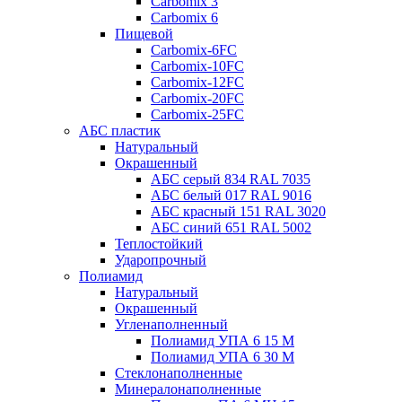
Carbomix 3
Carbomix 6
Пищевой
Carbomix-6FC
Carbomix-10FC
Carbomix-12FC
Carbomix-20FC
Carbomix-25FC
АБС пластик
Натуральный
Окрашенный
АБС серый 834 RAL 7035
АБС белый 017 RAL 9016
АБС красный 151 RAL 3020
АБС синий 651 RAL 5002
Теплостойкий
Ударопрочный
Полиамид
Натуральный
Окрашенный
Угленаполненный
Полиамид УПА 6 15 М
Полиамид УПА 6 30 М
Стеклонаполненные
Минералонаполненные