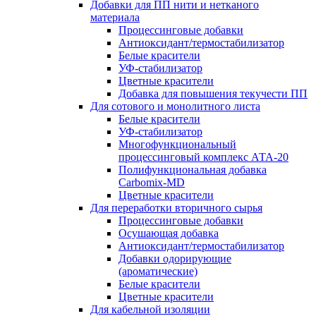
Добавки для ПП нити и нетканого
материала
Процессинговые добавки
Антиоксидант/термостабилизатор
Белые красители
УФ-стабилизатор
Цветные красители
Добавка для повышения текучести ПП
Для сотового и монолитного листа
Белые красители
УФ-стабилизатор
Многофункциональный
процессинговый комплекс АТА-20
Полифункциональная добавка
Carbomix-MD
Цветные красители
Для переработки вторичного сырья
Процессинговые добавки
Осушающая добавка
Антиоксидант/термостабилизатор
Добавки одорирующие
(ароматические)
Белые красители
Цветные красители
Для кабельной изоляции