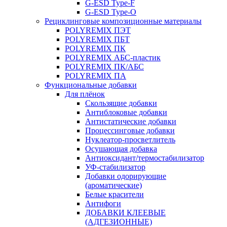
G-ESD Type-F
G-ESD Type-O
Рециклинговые композиционные материалы
POLYREMIX ПЭТ
POLYREMIX ПБТ
POLYREMIX ПК
POLYREMIX АБС-пластик
POLYREMIX ПК/АБС
POLYREMIX ПА
Функциональные добавки
Для плёнок
Скользящие добавки
Антиблоковые добавки
Антистатические добавки
Процессинговые добавки
Нуклеатор-просветлитель
Осушающая добавка
Антиоксидант/термостабилизатор
УФ-стабилизатор
Добавки одорирующие
(ароматические)
Белые красители
Антифоги
ДОБАВКИ КЛЕЕВЫЕ
(АДГЕЗИОННЫЕ)