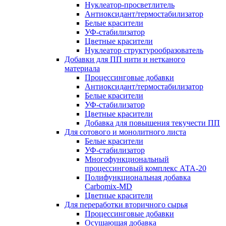
Нуклеатор-просветлитель
Антиоксидант/термостабилизатор
Белые красители
УФ-стабилизатор
Цветные красители
Нуклеатор структурообразователь
Добавки для ПП нити и нетканого
материала
Процессинговые добавки
Антиоксидант/термостабилизатор
Белые красители
УФ-стабилизатор
Цветные красители
Добавка для повышения текучести ПП
Для сотового и монолитного листа
Белые красители
УФ-стабилизатор
Многофункциональный
процессинговый комплекс АТА-20
Полифункциональная добавка
Carbomix-MD
Цветные красители
Для переработки вторичного сырья
Процессинговые добавки
Осушающая добавка