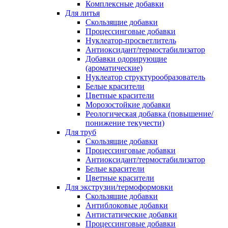
Комплексные добавки
Для литья
Скользящие добавки
Процессинговые добавки
Нуклеатор-просветлитель
Антиоксидант/термостабилизатор
Добавки одорирующие
(ароматические)
Нуклеатор структурообразователь
Белые красители
Цветные красители
Морозостойкие добавки
Реологическая добавка (повышение/
понижение текучести)
Для труб
Скользящие добавки
Процессинговые добавки
Антиоксидант/термостабилизатор
Белые красители
Цветные красители
Для экструзии/термоформовки
Скользящие добавки
Антиблоковые добавки
Антистатические добавки
Процессинговые добавки