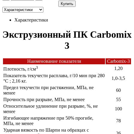
Купить
Характеристики
Экструзионный ПК Carbomix
3
Наименование показателя
Carbomix-3
3
1,20
Плотность, г/см
Показатель текучести расплава, г/10 мин при 280
1,0-3,5
°С ; 2,16 кг.
Предел текучести при растяжении, МПа, не
60
менее
Прочность при разрыве, МПа, не менее
55
Относительное удлинение при разрыве, %, не
100
менее
Изгибающее напряжение при 50% прогибе,
78
МПа, не менее
Ударная вязкость по Шарпи на образцах с
26