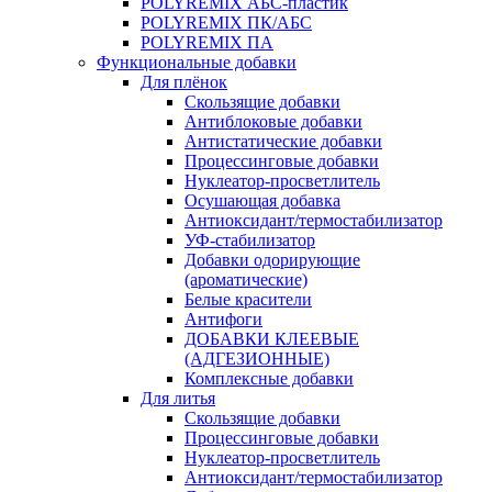
POLYREMIX АБС-пластик
POLYREMIX ПК/АБС
POLYREMIX ПА
Функциональные добавки
Для плёнок
Скользящие добавки
Антиблоковые добавки
Антистатические добавки
Процессинговые добавки
Нуклеатор-просветлитель
Осушающая добавка
Антиоксидант/термостабилизатор
УФ-стабилизатор
Добавки одорирующие
(ароматические)
Белые красители
Антифоги
ДОБАВКИ КЛЕЕВЫЕ
(АДГЕЗИОННЫЕ)
Комплексные добавки
Для литья
Скользящие добавки
Процессинговые добавки
Нуклеатор-просветлитель
Антиоксидант/термостабилизатор