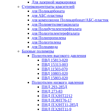
Для лазерной маркировки
Суперконцентраты красителей
для Поликарбоната
для АБС-пластика
для композиции Поликарбонат/АБС-пластик
для Полиметилметакрилата
для Полибутилентерефталата
для Полиэтилентерефталата
для Полипропилена
для Полиэтилена
для Полиамида
Базовые полимеры
Полиэтилен высокого давления
ПВД 15813-020
ПВД 15313-003
ПВД 11503-070
ПВД 10803-020
ПВД 15803-020
Полиэтилен низкого давления
ПНД 293-285Д
ПНД 273-83
ПНД ПЭ2НТ2212
ПНД ПЭНТ76-17
ПНД ПЭ2НТ11-285Д
ПНД ПЭ2НТ11-9