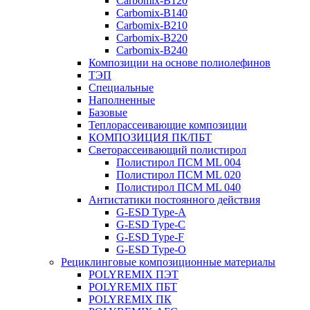
Carbomix-В120
Carbomix-В140
Carbomix-В210
Carbomix-В220
Carbomix-В240
Композиции на основе полиолефинов
ТЭП
Специальные
Наполненные
Базовые
Теплорассеивающие композиции
КОМПОЗИЦИЯ ПК/ПБТ
Светорассеивающий полистирол
Полистирол ПСМ ML 004
Полистирол ПСМ ML 020
Полистирол ПСМ ML 040
Антистатики постоянного действия
G-ESD Type-A
G-ESD Type-C
G-ESD Type-F
G-ESD Type-O
Рециклинговые композиционные материалы
POLYREMIX ПЭТ
POLYREMIX ПБТ
POLYREMIX ПК