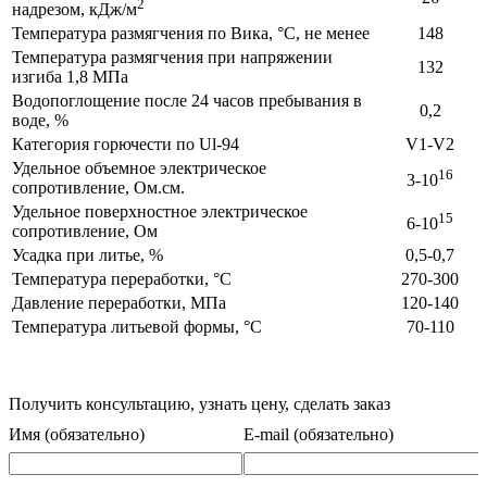
2
надрезом, кДж/м
Температура размягчения по Вика, °С, не менее
148
Температура размягчения при напряжении
132
изгиба 1,8 МПа
Водопоглощение после 24 часов пребывания в
0,2
воде, %
Категория горючести по Ul-94
V1-V2
Удельное объемное электрическое
16
3-10
сопротивление, Ом.см.
Удельное поверхностное электрическое
15
6-10
сопротивление, Ом
Усадка при литье, %
0,5-0,7
Температура переработки, °С
270-300
Давление переработки, МПа
120-140
Температура литьевой формы, °С
70-110
Получить консультацию, узнать цену, сделать заказ
Имя (обязательно)
E-mail (обязательно)