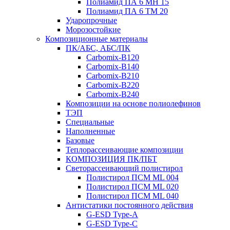
Полиамид ПА 6 МН 15
Полиамид ПА 6 ТМ 20
Ударопрочные
Морозостойкие
Композиционные материалы
ПК/АБС, АБС/ПК
Carbomix-В120
Carbomix-В140
Carbomix-В210
Carbomix-В220
Carbomix-В240
Композиции на основе полиолефинов
ТЭП
Специальные
Наполненные
Базовые
Теплорассеивающие композиции
КОМПОЗИЦИЯ ПК/ПБТ
Светорассеивающий полистирол
Полистирол ПСМ ML 004
Полистирол ПСМ ML 020
Полистирол ПСМ ML 040
Антистатики постоянного действия
G-ESD Type-A
G-ESD Type-C