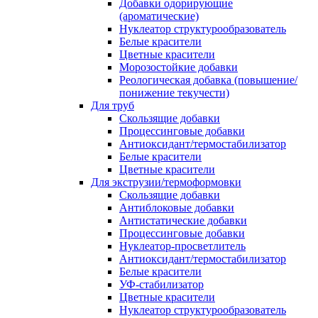
Добавки одорирующие
(ароматические)
Нуклеатор структурообразователь
Белые красители
Цветные красители
Морозостойкие добавки
Реологическая добавка (повышение/
понижение текучести)
Для труб
Скользящие добавки
Процессинговые добавки
Антиоксидант/термостабилизатор
Белые красители
Цветные красители
Для экструзии/термоформовки
Скользящие добавки
Антиблоковые добавки
Антистатические добавки
Процессинговые добавки
Нуклеатор-просветлитель
Антиоксидант/термостабилизатор
Белые красители
УФ-стабилизатор
Цветные красители
Нуклеатор структурообразователь