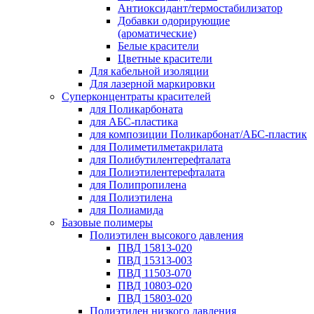
Антиоксидант/термостабилизатор
Добавки одорирующие
(ароматические)
Белые красители
Цветные красители
Для кабельной изоляции
Для лазерной маркировки
Суперконцентраты красителей
для Поликарбоната
для АБС-пластика
для композиции Поликарбонат/АБС-пластик
для Полиметилметакрилата
для Полибутилентерефталата
для Полиэтилентерефталата
для Полипропилена
для Полиэтилена
для Полиамида
Базовые полимеры
Полиэтилен высокого давления
ПВД 15813-020
ПВД 15313-003
ПВД 11503-070
ПВД 10803-020
ПВД 15803-020
Полиэтилен низкого давления