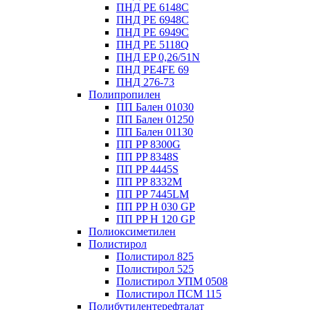
ПНД PE 6148C
ПНД PE 6948C
ПНД PE 6949C
ПНД PE 5118Q
ПНД EP 0,26/51N
ПНД PE4FE 69
ПНД 276-73
Полипропилен
ПП Бален 01030
ПП Бален 01250
ПП Бален 01130
ПП PP 8300G
ПП PP 8348S
ПП PP 4445S
ПП PP 8332M
ПП PP 7445LM
ПП PP H 030 GP
ПП PP H 120 GP
Полиоксиметилен
Полистирол
Полистирол 825
Полистирол 525
Полистирол УПМ 0508
Полистирол ПСМ 115
Полибутилентерефталат