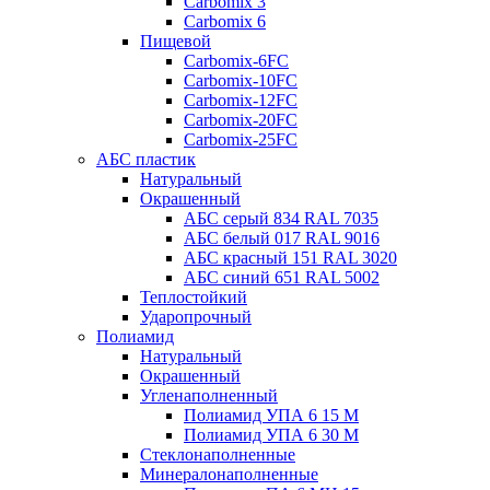
Carbomix 3
Carbomix 6
Пищевой
Carbomix-6FC
Carbomix-10FC
Carbomix-12FC
Carbomix-20FC
Carbomix-25FC
АБС пластик
Натуральный
Окрашенный
АБС серый 834 RAL 7035
АБС белый 017 RAL 9016
АБС красный 151 RAL 3020
АБС синий 651 RAL 5002
Теплостойкий
Ударопрочный
Полиамид
Натуральный
Окрашенный
Угленаполненный
Полиамид УПА 6 15 М
Полиамид УПА 6 30 М
Стеклонаполненные
Минералонаполненные