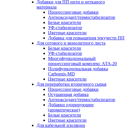
Добавки для ПП нити и нетканого
материала
Процессинговые добавки
Антиоксидант/термостабилизатор
Белые красители
УФ-стабилизатор
Цветные красители
Добавка для повышения текучести ПП
Для сотового и монолитного листа
Белые красители
УФ-стабилизатор
Многофункциональный
процессинговый комплекс АТА-20
Полифункциональная добавка
Carbomix-MD
Цветные красители
Для переработки вторичного сырья
Процессинговые добавки
Осушающая добавка
Антиоксидант/термостабилизатор
Добавки одорирующие
(ароматические)
Белые красители
Цветные красители
Для кабельной изоляции