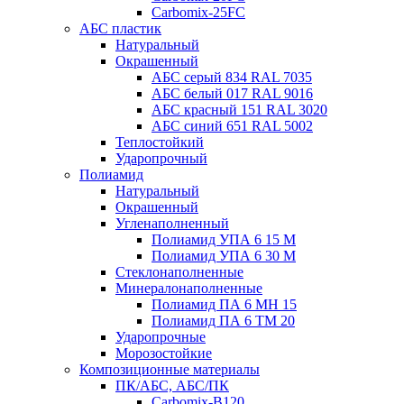
Carbomix-25FC
АБС пластик
Натуральный
Окрашенный
АБС серый 834 RAL 7035
АБС белый 017 RAL 9016
АБС красный 151 RAL 3020
АБС синий 651 RAL 5002
Теплостойкий
Ударопрочный
Полиамид
Натуральный
Окрашенный
Угленаполненный
Полиамид УПА 6 15 М
Полиамид УПА 6 30 М
Стеклонаполненные
Минералонаполненные
Полиамид ПА 6 МН 15
Полиамид ПА 6 ТМ 20
Ударопрочные
Морозостойкие
Композиционные материалы
ПК/АБС, АБС/ПК
Carbomix-В120