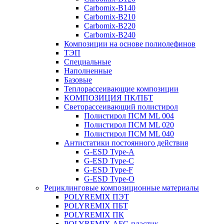
Carbomix-В140
Carbomix-В210
Carbomix-В220
Carbomix-В240
Композиции на основе полиолефинов
ТЭП
Специальные
Наполненные
Базовые
Теплорассеивающие композиции
КОМПОЗИЦИЯ ПК/ПБТ
Светорассеивающий полистирол
Полистирол ПСМ ML 004
Полистирол ПСМ ML 020
Полистирол ПСМ ML 040
Антистатики постоянного действия
G-ESD Type-A
G-ESD Type-C
G-ESD Type-F
G-ESD Type-O
Рециклинговые композиционные материалы
POLYREMIX ПЭТ
POLYREMIX ПБТ
POLYREMIX ПК
POLYREMIX АБС-пластик