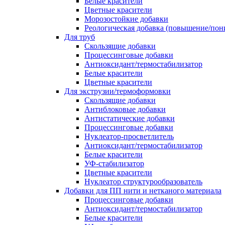
Белые красители
Цветные красители
Морозостойкие добавки
Реологическая добавка (повышение/пон
Для труб
Скользящие добавки
Процессинговые добавки
Антиоксидант/термостабилизатор
Белые красители
Цветные красители
Для экструзии/термоформовки
Скользящие добавки
Антиблоковые добавки
Антистатические добавки
Процессинговые добавки
Нуклеатор-просветлитель
Антиоксидант/термостабилизатор
Белые красители
УФ-стабилизатор
Цветные красители
Нуклеатор структурообразователь
Добавки для ПП нити и нетканого материала
Процессинговые добавки
Антиоксидант/термостабилизатор
Белые красители