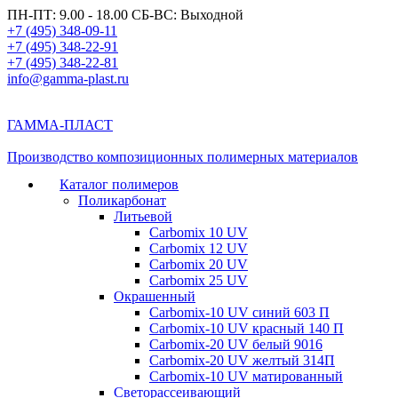
ПН-ПТ: 9.00 - 18.00 СБ-ВС: Выходной
+7 (495) 348-09-11
+7 (495) 348-22-91
+7 (495) 348-22-81
info@gamma-plast.ru
ГАММА-ПЛАСТ
Производство композиционных полимерных материалов
Каталог полимеров
Поликарбонат
Литьевой
Carbomix 10 UV
Carbomix 12 UV
Carbomix 20 UV
Carbomix 25 UV
Окрашенный
Carbomix-10 UV синий 603 П
Carbomix-10 UV красный 140 П
Carbomix-20 UV белый 9016
Carbomix-20 UV желтый 314П
Carbomix-10 UV матированный
Светорассеивающий