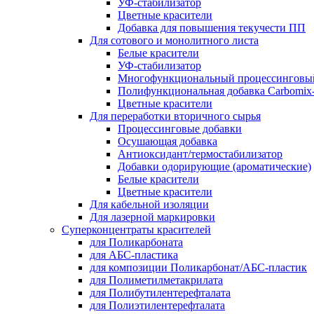
УФ-стабилизатор
Цветные красители
Добавка для повышения текучести ПП
Для сотового и монолитного листа
Белые красители
УФ-стабилизатор
Многофункциональный процессинговы
Полифункциональная добавка Carbomi
Цветные красители
Для переработки вторичного сырья
Процессинговые добавки
Осушающая добавка
Антиоксидант/термостабилизатор
Добавки одорирующие (ароматические)
Белые красители
Цветные красители
Для кабельной изоляции
Для лазерной маркировки
Суперконцентраты красителей
для Поликарбоната
для АБС-пластика
для композиции Поликарбонат/АБС-пластик
для Полиметилметакрилата
для Полибутилентерефталата
для Полиэтилентерефталата