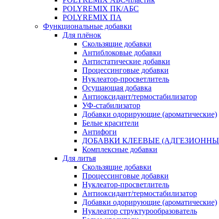
POLYREMIX ПК/АБС
POLYREMIX ПА
Функциональные добавки
Для плёнок
Скользящие добавки
Антиблоковые добавки
Антистатические добавки
Процессинговые добавки
Нуклеатор-просветлитель
Осушающая добавка
Антиоксидант/термостабилизатор
УФ-стабилизатор
Добавки одорирующие (ароматические)
Белые красители
Антифоги
ДОБАВКИ КЛЕЕВЫЕ (АДГЕЗИОННЫ
Комплексные добавки
Для литья
Скользящие добавки
Процессинговые добавки
Нуклеатор-просветлитель
Антиоксидант/термостабилизатор
Добавки одорирующие (ароматические)
Нуклеатор структурообразователь