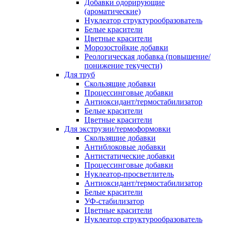
Добавки одорирующие
(ароматические)
Нуклеатор структурообразователь
Белые красители
Цветные красители
Морозостойкие добавки
Реологическая добавка (повышение/
понижение текучести)
Для труб
Скользящие добавки
Процессинговые добавки
Антиоксидант/термостабилизатор
Белые красители
Цветные красители
Для экструзии/термоформовки
Скользящие добавки
Антиблоковые добавки
Антистатические добавки
Процессинговые добавки
Нуклеатор-просветлитель
Антиоксидант/термостабилизатор
Белые красители
УФ-стабилизатор
Цветные красители
Нуклеатор структурообразователь