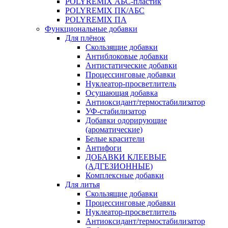
POLYREMIX АБС-пластик
POLYREMIX ПК/АБС
POLYREMIX ПА
Функциональные добавки
Для плёнок
Скользящие добавки
Антиблоковые добавки
Антистатические добавки
Процессинговые добавки
Нуклеатор-просветлитель
Осушающая добавка
Антиоксидант/термостабилизатор
УФ-стабилизатор
Добавки одорирующие
(ароматические)
Белые красители
Антифоги
ДОБАВКИ КЛЕЕВЫЕ
(АДГЕЗИОННЫЕ)
Комплексные добавки
Для литья
Скользящие добавки
Процессинговые добавки
Нуклеатор-просветлитель
Антиоксидант/термостабилизатор