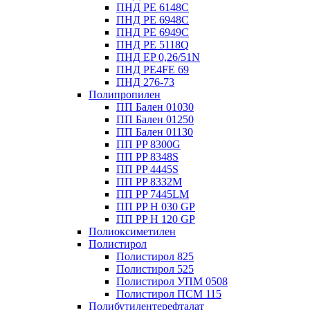
ПНД PE 6148C
ПНД PE 6948C
ПНД PE 6949C
ПНД PE 5118Q
ПНД EP 0,26/51N
ПНД PE4FE 69
ПНД 276-73
Полипропилен
ПП Бален 01030
ПП Бален 01250
ПП Бален 01130
ПП PP 8300G
ПП PP 8348S
ПП PP 4445S
ПП PP 8332M
ПП PP 7445LM
ПП PP H 030 GP
ПП PP H 120 GP
Полиоксиметилен
Полистирол
Полистирол 825
Полистирол 525
Полистирол УПМ 0508
Полистирол ПСМ 115
Полибутилентерефталат