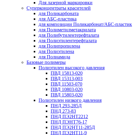
Для лазерной маркировки
Суперконцентраты красителей
для Поликарбоната
для АБС-пластика
для композиции Поликарбонат/АБС-пластик
для Полиметилметакрилата
для Полибутилентерефталата
для Полиэтилентерефталата
для Полипропилена
для Полиэтилена
для Полиамида
Базовые полимеры
Полиэтилен высокого давления
ПВД 15813-020
ПВД 15313-003
ПВД 11503-070
ПВД 10803-020
ПВД 15803-020
Полиэтилен низкого давления
ПНД 293-285Д
ПНД 273-83
ПНД ПЭ2НТ2212
ПНД ПЭНТ76-17
ПНД ПЭ2НТ11-285Д
ПНД ПЭ2НТ11-9