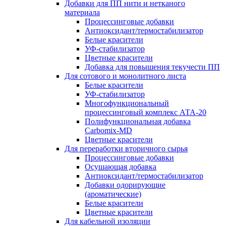
Добавки для ПП нити и нетканого
материала
Процессинговые добавки
Антиоксидант/термостабилизатор
Белые красители
УФ-стабилизатор
Цветные красители
Добавка для повышения текучести ПП
Для сотового и монолитного листа
Белые красители
УФ-стабилизатор
Многофункциональный
процессинговый комплекс АТА-20
Полифункциональная добавка
Carbomix-MD
Цветные красители
Для переработки вторичного сырья
Процессинговые добавки
Осушающая добавка
Антиоксидант/термостабилизатор
Добавки одорирующие
(ароматические)
Белые красители
Цветные красители
Для кабельной изоляции