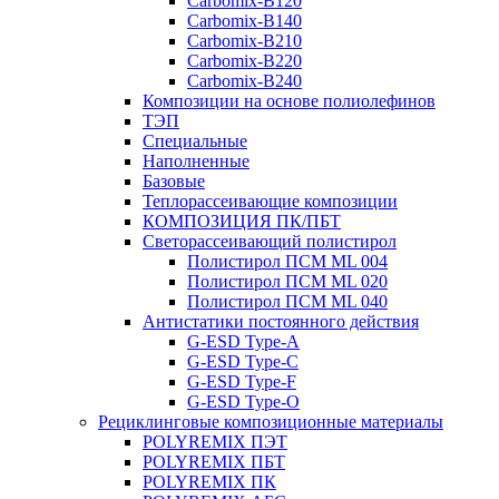
Carbomix-В120
Carbomix-В140
Carbomix-В210
Carbomix-В220
Carbomix-В240
Композиции на основе полиолефинов
ТЭП
Специальные
Наполненные
Базовые
Теплорассеивающие композиции
КОМПОЗИЦИЯ ПК/ПБТ
Светорассеивающий полистирол
Полистирол ПСМ ML 004
Полистирол ПСМ ML 020
Полистирол ПСМ ML 040
Антистатики постоянного действия
G-ESD Type-A
G-ESD Type-C
G-ESD Type-F
G-ESD Type-O
Рециклинговые композиционные материалы
POLYREMIX ПЭТ
POLYREMIX ПБТ
POLYREMIX ПК