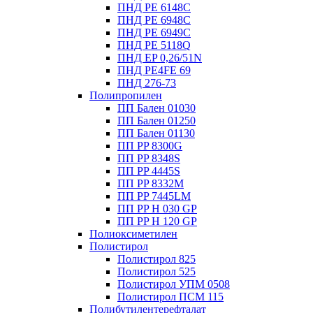
ПНД PE 6148C
ПНД PE 6948C
ПНД PE 6949C
ПНД PE 5118Q
ПНД EP 0,26/51N
ПНД PE4FE 69
ПНД 276-73
Полипропилен
ПП Бален 01030
ПП Бален 01250
ПП Бален 01130
ПП PP 8300G
ПП PP 8348S
ПП PP 4445S
ПП PP 8332M
ПП PP 7445LM
ПП PP H 030 GP
ПП PP H 120 GP
Полиоксиметилен
Полистирол
Полистирол 825
Полистирол 525
Полистирол УПМ 0508
Полистирол ПСМ 115
Полибутилентерефталат