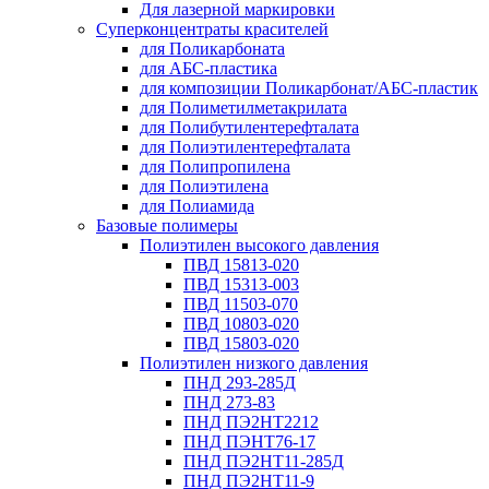
Для лазерной маркировки
Суперконцентраты красителей
для Поликарбоната
для АБС-пластика
для композиции Поликарбонат/АБС-пластик
для Полиметилметакрилата
для Полибутилентерефталата
для Полиэтилентерефталата
для Полипропилена
для Полиэтилена
для Полиамида
Базовые полимеры
Полиэтилен высокого давления
ПВД 15813-020
ПВД 15313-003
ПВД 11503-070
ПВД 10803-020
ПВД 15803-020
Полиэтилен низкого давления
ПНД 293-285Д
ПНД 273-83
ПНД ПЭ2НТ2212
ПНД ПЭНТ76-17
ПНД ПЭ2НТ11-285Д
ПНД ПЭ2НТ11-9