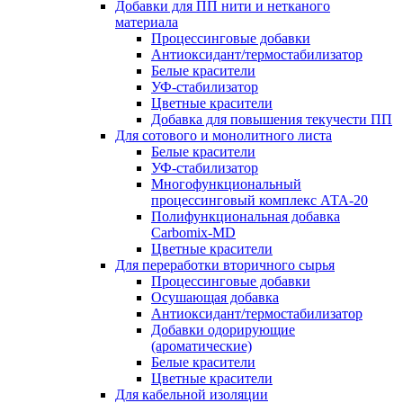
Добавки для ПП нити и нетканого
материала
Процессинговые добавки
Антиоксидант/термостабилизатор
Белые красители
УФ-стабилизатор
Цветные красители
Добавка для повышения текучести ПП
Для сотового и монолитного листа
Белые красители
УФ-стабилизатор
Многофункциональный
процессинговый комплекс АТА-20
Полифункциональная добавка
Carbomix-MD
Цветные красители
Для переработки вторичного сырья
Процессинговые добавки
Осушающая добавка
Антиоксидант/термостабилизатор
Добавки одорирующие
(ароматические)
Белые красители
Цветные красители
Для кабельной изоляции