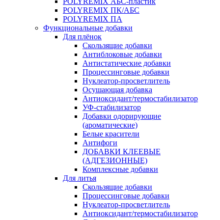
POLYREMIX АБС-пластик
POLYREMIX ПК/АБС
POLYREMIX ПА
Функциональные добавки
Для плёнок
Скользящие добавки
Антиблоковые добавки
Антистатические добавки
Процессинговые добавки
Нуклеатор-просветлитель
Осушающая добавка
Антиоксидант/термостабилизатор
УФ-стабилизатор
Добавки одорирующие
(ароматические)
Белые красители
Антифоги
ДОБАВКИ КЛЕЕВЫЕ
(АДГЕЗИОННЫЕ)
Комплексные добавки
Для литья
Скользящие добавки
Процессинговые добавки
Нуклеатор-просветлитель
Антиоксидант/термостабилизатор