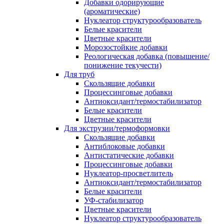
Добавки одорирующие
(ароматические)
Нуклеатор структурообразователь
Белые красители
Цветные красители
Морозостойкие добавки
Реологическая добавка (повышение/
понижение текучести)
Для труб
Скользящие добавки
Процессинговые добавки
Антиоксидант/термостабилизатор
Белые красители
Цветные красители
Для экструзии/термоформовки
Скользящие добавки
Антиблоковые добавки
Антистатические добавки
Процессинговые добавки
Нуклеатор-просветлитель
Антиоксидант/термостабилизатор
Белые красители
УФ-стабилизатор
Цветные красители
Нуклеатор структурообразователь