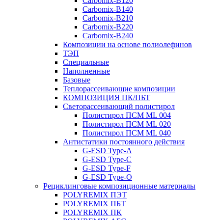
Carbomix-В120
Carbomix-В140
Carbomix-В210
Carbomix-В220
Carbomix-В240
Композиции на основе полиолефинов
ТЭП
Специальные
Наполненные
Базовые
Теплорассеивающие композиции
КОМПОЗИЦИЯ ПК/ПБТ
Светорассеивающий полистирол
Полистирол ПСМ ML 004
Полистирол ПСМ ML 020
Полистирол ПСМ ML 040
Антистатики постоянного действия
G-ESD Type-A
G-ESD Type-C
G-ESD Type-F
G-ESD Type-O
Рециклинговые композиционные материалы
POLYREMIX ПЭТ
POLYREMIX ПБТ
POLYREMIX ПК