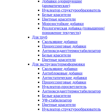
Добавки одорирующие
(ароматические)
Нуклеатор структурообразователь
Белые красители
Цветные красители
Морозостойкие добавки
Реологическая добавка (повышение/
понижение текучести)
Для труб
Скользящие добавки
Процессинговые добавки
Антиоксидант/термостабилизатор
Белые красители
Цветные красители
Для экструзии/термоформовки
Скользящие добавки
Антиблоковые добавки
Антистатические добавки
Процессинговые добавки
Нуклеатор-просветлитель
Антиоксидант/термостабилизатор
Белые красители
УФ-стабилизатор
Цветные красители
Нуклеатор структурообразователь