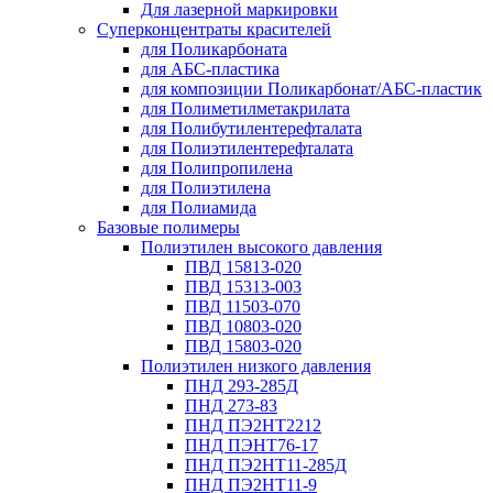
Для лазерной маркировки
Суперконцентраты красителей
для Поликарбоната
для АБС-пластика
для композиции Поликарбонат/АБС-пластик
для Полиметилметакрилата
для Полибутилентерефталата
для Полиэтилентерефталата
для Полипропилена
для Полиэтилена
для Полиамида
Базовые полимеры
Полиэтилен высокого давления
ПВД 15813-020
ПВД 15313-003
ПВД 11503-070
ПВД 10803-020
ПВД 15803-020
Полиэтилен низкого давления
ПНД 293-285Д
ПНД 273-83
ПНД ПЭ2НТ2212
ПНД ПЭНТ76-17
ПНД ПЭ2НТ11-285Д
ПНД ПЭ2НТ11-9