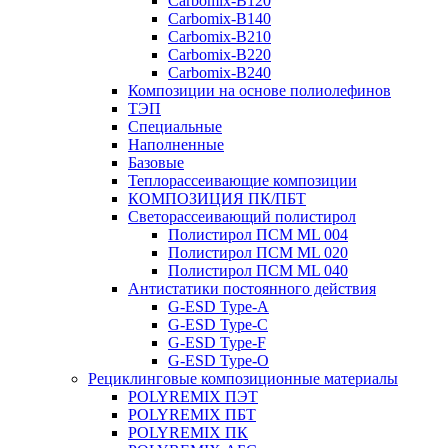
Carbomix-В120
Carbomix-В140
Carbomix-В210
Carbomix-В220
Carbomix-В240
Композиции на основе полиолефинов
ТЭП
Специальные
Наполненные
Базовые
Теплорассеивающие композиции
КОМПОЗИЦИЯ ПК/ПБТ
Светорассеивающий полистирол
Полистирол ПСМ ML 004
Полистирол ПСМ ML 020
Полистирол ПСМ ML 040
Антистатики постоянного действия
G-ESD Type-A
G-ESD Type-C
G-ESD Type-F
G-ESD Type-O
Рециклинговые композиционные материалы
POLYREMIX ПЭТ
POLYREMIX ПБТ
POLYREMIX ПК