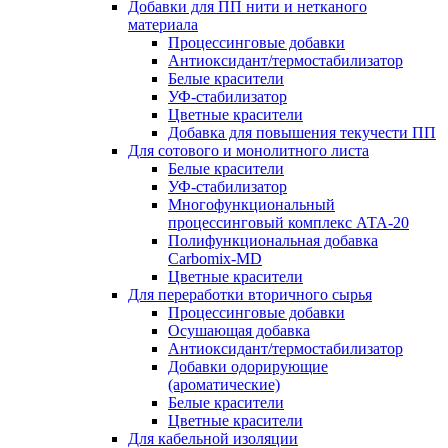
Добавки для ПП нити и нетканого
материала
Процессинговые добавки
Антиоксидант/термостабилизатор
Белые красители
УФ-стабилизатор
Цветные красители
Добавка для повышения текучести ПП
Для сотового и монолитного листа
Белые красители
УФ-стабилизатор
Многофункциональный
процессинговый комплекс АТА-20
Полифункциональная добавка
Carbomix-MD
Цветные красители
Для переработки вторичного сырья
Процессинговые добавки
Осушающая добавка
Антиоксидант/термостабилизатор
Добавки одорирующие
(ароматические)
Белые красители
Цветные красители
Для кабельной изоляции