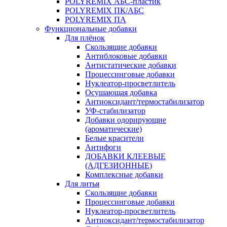
POLYREMIX АБС-пластик
POLYREMIX ПК/АБС
POLYREMIX ПА
Функциональные добавки
Для плёнок
Скользящие добавки
Антиблоковые добавки
Антистатические добавки
Процессинговые добавки
Нуклеатор-просветлитель
Осушающая добавка
Антиоксидант/термостабилизатор
УФ-стабилизатор
Добавки одорирующие
(ароматические)
Белые красители
Антифоги
ДОБАВКИ КЛЕЕВЫЕ
(АДГЕЗИОННЫЕ)
Комплексные добавки
Для литья
Скользящие добавки
Процессинговые добавки
Нуклеатор-просветлитель
Антиоксидант/термостабилизатор