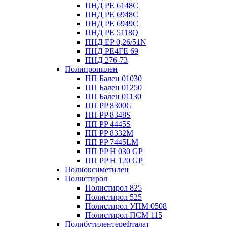
ПНД PE 6148C
ПНД PE 6948C
ПНД PE 6949C
ПНД PE 5118Q
ПНД EP 0,26/51N
ПНД PE4FE 69
ПНД 276-73
Полипропилен
ПП Бален 01030
ПП Бален 01250
ПП Бален 01130
ПП PP 8300G
ПП PP 8348S
ПП PP 4445S
ПП PP 8332M
ПП PP 7445LM
ПП PP H 030 GP
ПП PP H 120 GP
Полиоксиметилен
Полистирол
Полистирол 825
Полистирол 525
Полистирол УПМ 0508
Полистирол ПСМ 115
Полибутилентерефталат