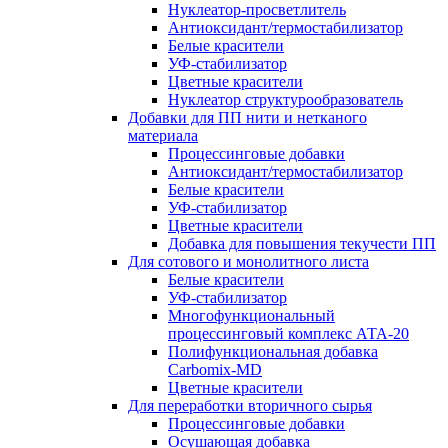
Нуклеатор-просветлитель
Антиоксидант/термостабилизатор
Белые красители
УФ-стабилизатор
Цветные красители
Нуклеатор структурообразователь
Добавки для ПП нити и нетканого
материала
Процессинговые добавки
Антиоксидант/термостабилизатор
Белые красители
УФ-стабилизатор
Цветные красители
Добавка для повышения текучести ПП
Для сотового и монолитного листа
Белые красители
УФ-стабилизатор
Многофункциональный
процессинговый комплекс АТА-20
Полифункциональная добавка
Carbomix-MD
Цветные красители
Для переработки вторичного сырья
Процессинговые добавки
Осушающая добавка