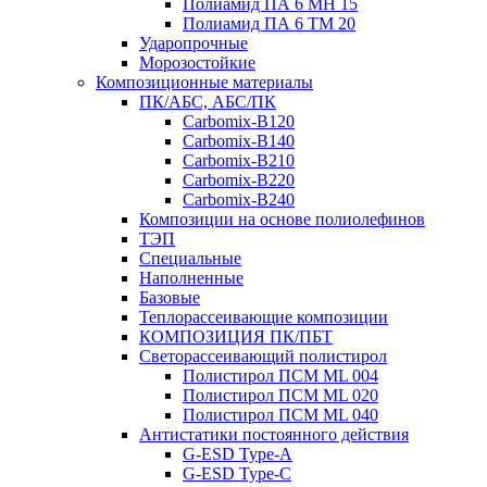
Полиамид ПА 6 МН 15
Полиамид ПА 6 ТМ 20
Ударопрочные
Морозостойкие
Композиционные материалы
ПК/АБС, АБС/ПК
Carbomix-В120
Carbomix-В140
Carbomix-В210
Carbomix-В220
Carbomix-В240
Композиции на основе полиолефинов
ТЭП
Специальные
Наполненные
Базовые
Теплорассеивающие композиции
КОМПОЗИЦИЯ ПК/ПБТ
Светорассеивающий полистирол
Полистирол ПСМ ML 004
Полистирол ПСМ ML 020
Полистирол ПСМ ML 040
Антистатики постоянного действия
G-ESD Type-A
G-ESD Type-C