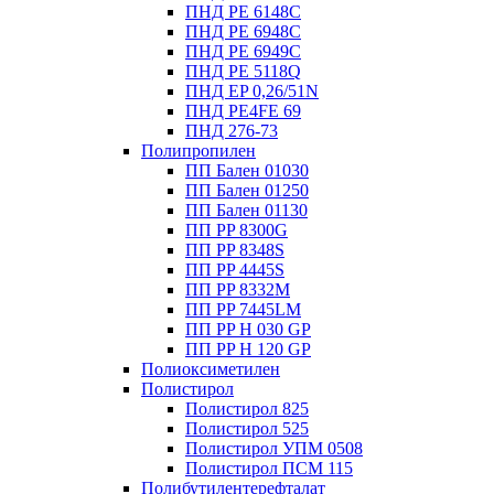
ПНД PE 6148C
ПНД PE 6948C
ПНД PE 6949C
ПНД PE 5118Q
ПНД EP 0,26/51N
ПНД PE4FE 69
ПНД 276-73
Полипропилен
ПП Бален 01030
ПП Бален 01250
ПП Бален 01130
ПП PP 8300G
ПП PP 8348S
ПП PP 4445S
ПП PP 8332M
ПП PP 7445LM
ПП PP H 030 GP
ПП PP H 120 GP
Полиоксиметилен
Полистирол
Полистирол 825
Полистирол 525
Полистирол УПМ 0508
Полистирол ПСМ 115
Полибутилентерефталат