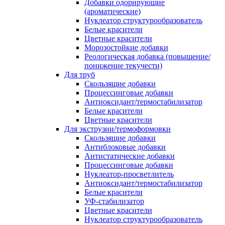
Добавки одорирующие
(ароматические)
Нуклеатор структурообразователь
Белые красители
Цветные красители
Морозостойкие добавки
Реологическая добавка (повышение/
понижение текучести)
Для труб
Скользящие добавки
Процессинговые добавки
Антиоксидант/термостабилизатор
Белые красители
Цветные красители
Для экструзии/термоформовки
Скользящие добавки
Антиблоковые добавки
Антистатические добавки
Процессинговые добавки
Нуклеатор-просветлитель
Антиоксидант/термостабилизатор
Белые красители
УФ-стабилизатор
Цветные красители
Нуклеатор структурообразователь