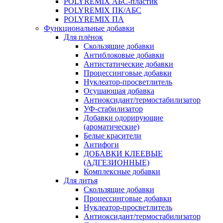
POLYREMIX АБС-пластик
POLYREMIX ПК/АБС
POLYREMIX ПА
Функциональные добавки
Для плёнок
Скользящие добавки
Антиблоковые добавки
Антистатические добавки
Процессинговые добавки
Нуклеатор-просветлитель
Осушающая добавка
Антиоксидант/термостабилизатор
УФ-стабилизатор
Добавки одорирующие
(ароматические)
Белые красители
Антифоги
ДОБАВКИ КЛЕЕВЫЕ
(АДГЕЗИОННЫЕ)
Комплексные добавки
Для литья
Скользящие добавки
Процессинговые добавки
Нуклеатор-просветлитель
Антиоксидант/термостабилизатор