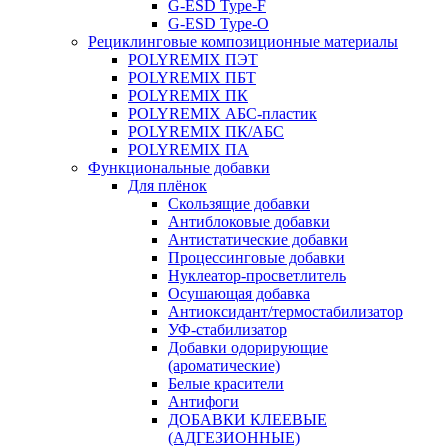
G-ESD Type-F
G-ESD Type-O
Рециклинговые композиционные материалы
POLYREMIX ПЭТ
POLYREMIX ПБТ
POLYREMIX ПК
POLYREMIX АБС-пластик
POLYREMIX ПК/АБС
POLYREMIX ПА
Функциональные добавки
Для плёнок
Скользящие добавки
Антиблоковые добавки
Антистатические добавки
Процессинговые добавки
Нуклеатор-просветлитель
Осушающая добавка
Антиоксидант/термостабилизатор
УФ-стабилизатор
Добавки одорирующие
(ароматические)
Белые красители
Антифоги
ДОБАВКИ КЛЕЕВЫЕ
(АДГЕЗИОННЫЕ)