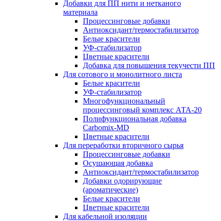
Добавки для ПП нити и нетканого
материала
Процессинговые добавки
Антиоксидант/термостабилизатор
Белые красители
УФ-стабилизатор
Цветные красители
Добавка для повышения текучести ПП
Для сотового и монолитного листа
Белые красители
УФ-стабилизатор
Многофункциональный
процессинговый комплекс АТА-20
Полифункциональная добавка
Carbomix-MD
Цветные красители
Для переработки вторичного сырья
Процессинговые добавки
Осушающая добавка
Антиоксидант/термостабилизатор
Добавки одорирующие
(ароматические)
Белые красители
Цветные красители
Для кабельной изоляции