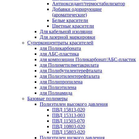
Антиоксидант/термостабилизатор
Добавки одорирующие
(ароматические)
Белые красители
Цветные красители
Для кабельной изоляции
Для лазерной маркировки
Суперконцентраты красителей
для Поликарбоната
для АБС-пластика
для композиции Поликарбонат/АБС-пластик
для Полиметилметакрилата
для Полибутилентерефталата
для Полиэтилентерефталата
для Полипропилена
для Полиэтилена
для Полиамида
Базовые полимеры
Полиэтилен высокого давления
ПВД 15813-020
ПВД 15313-003
ПВД 11503-070
ПВД 10803-020
ПВД 15803-020
Полиэтилен низкого давления