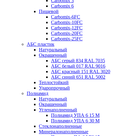
Carbomix 3
Carbomix 6
Пищевой
Carbomix-6FC
Carbomix-10FC
Carbomix-12FC
Carbomix-20FC
Carbomix-25FC
АБС пластик
Натуральный
Окрашенный
АБС серый 834 RAL 7035
АБС белый 017 RAL 9016
АБС красный 151 RAL 3020
АБС синий 651 RAL 5002
Теплостойкий
Ударопрочный
Полиамид
Натуральный
Окрашенный
Угленаполненный
Полиамид УПА 6 15 М
Полиамид УПА 6 30 М
Стеклонаполненные
Минералонаполненные