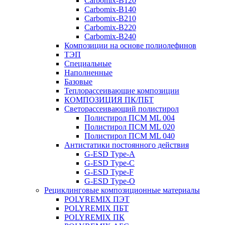
Carbomix-В120
Carbomix-В140
Carbomix-В210
Carbomix-В220
Carbomix-В240
Композиции на основе полиолефинов
ТЭП
Специальные
Наполненные
Базовые
Теплорассеивающие композиции
КОМПОЗИЦИЯ ПК/ПБТ
Светорассеивающий полистирол
Полистирол ПСМ ML 004
Полистирол ПСМ ML 020
Полистирол ПСМ ML 040
Антистатики постоянного действия
G-ESD Type-A
G-ESD Type-C
G-ESD Type-F
G-ESD Type-O
Рециклинговые композиционные материалы
POLYREMIX ПЭТ
POLYREMIX ПБТ
POLYREMIX ПК