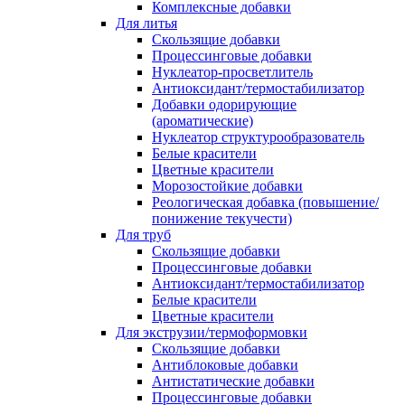
Комплексные добавки
Для литья
Скользящие добавки
Процессинговые добавки
Нуклеатор-просветлитель
Антиоксидант/термостабилизатор
Добавки одорирующие
(ароматические)
Нуклеатор структурообразователь
Белые красители
Цветные красители
Морозостойкие добавки
Реологическая добавка (повышение/
понижение текучести)
Для труб
Скользящие добавки
Процессинговые добавки
Антиоксидант/термостабилизатор
Белые красители
Цветные красители
Для экструзии/термоформовки
Скользящие добавки
Антиблоковые добавки
Антистатические добавки
Процессинговые добавки