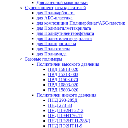
Для лазерной маркировки
Суперконцентраты красителей
для Поликарбоната
для АБС-пластика
для композиции Поликарбонат/АБС-пластик
для Полиметилметакрилата
для Полибутилентерефталата
для Полиэтилентерефталата
для Полипропилена
для Полиэтилена
для Полиамида
Базовые полимеры
Полиэтилен высокого давления
ПВД 15813-020
ПВД 15313-003
ПВД 11503-070
ПВД 10803-020
ПВД 15803-020
Полиэтилен низкого давления
ПНД 293-285Д
ПНД 273-83
ПНД ПЭ2НТ2212
ПНД ПЭНТ76-17
ПНД ПЭ2НТ11-285Д
ПНД ПЭ2НТ11-9