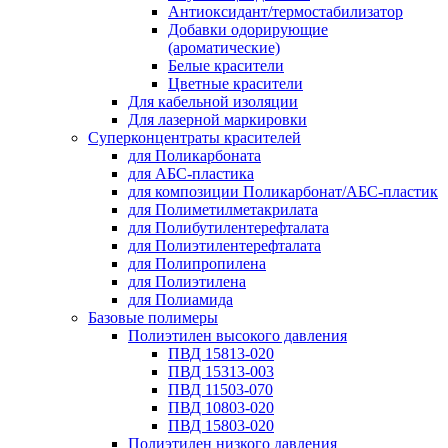
Антиоксидант/термостабилизатор
Добавки одорирующие
(ароматические)
Белые красители
Цветные красители
Для кабельной изоляции
Для лазерной маркировки
Суперконцентраты красителей
для Поликарбоната
для АБС-пластика
для композиции Поликарбонат/АБС-пластик
для Полиметилметакрилата
для Полибутилентерефталата
для Полиэтилентерефталата
для Полипропилена
для Полиэтилена
для Полиамида
Базовые полимеры
Полиэтилен высокого давления
ПВД 15813-020
ПВД 15313-003
ПВД 11503-070
ПВД 10803-020
ПВД 15803-020
Полиэтилен низкого давления