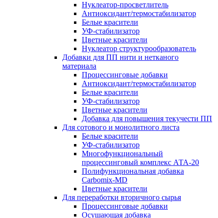
Нуклеатор-просветлитель
Антиоксидант/термостабилизатор
Белые красители
УФ-стабилизатор
Цветные красители
Нуклеатор структурообразователь
Добавки для ПП нити и нетканого
материала
Процессинговые добавки
Антиоксидант/термостабилизатор
Белые красители
УФ-стабилизатор
Цветные красители
Добавка для повышения текучести ПП
Для сотового и монолитного листа
Белые красители
УФ-стабилизатор
Многофункциональный
процессинговый комплекс АТА-20
Полифункциональная добавка
Carbomix-MD
Цветные красители
Для переработки вторичного сырья
Процессинговые добавки
Осушающая добавка