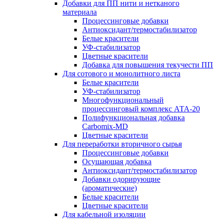
Добавки для ПП нити и нетканого
материала
Процессинговые добавки
Антиоксидант/термостабилизатор
Белые красители
УФ-стабилизатор
Цветные красители
Добавка для повышения текучести ПП
Для сотового и монолитного листа
Белые красители
УФ-стабилизатор
Многофункциональный
процессинговый комплекс АТА-20
Полифункциональная добавка
Carbomix-MD
Цветные красители
Для переработки вторичного сырья
Процессинговые добавки
Осушающая добавка
Антиоксидант/термостабилизатор
Добавки одорирующие
(ароматические)
Белые красители
Цветные красители
Для кабельной изоляции