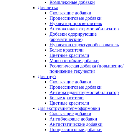
Комплексные добавки
Для литья
Скользящие добавки
Процессинговые добавки
Нуклеатор-просветлитель
Антиоксидант/термостабилизатор
Добавки одорирующие
(ароматические)
Нуклеатор структурообразователь
Белые красители
Цветные красители
Морозостойкие добавки
Реологическая добавка (повышение/
понижение текучести)
Для труб
Скользящие добавки
Процессинговые добавки
Антиоксидант/термостабилизатор
Белые красители
Цветные красители
Для экструзии/термоформовки
Скользящие добавки
Антиблоковые добавки
Антистатические добавки
Процессинговые добавки