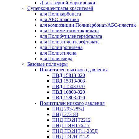
Для лазерной маркировки
Суперконцентраты красителей
для Поликарбоната
для АБС-пластика
для композиции Поликарбонат/АБС-пластик
для Полиметилметакрилата
для Полибутилентерефталата
для Полиэтилентерефталата
для Полипропилена
для Полиэтилена
для Полиамида
Базовые полимеры
Полиэтилен высокого давления
ПВД 15813-020
ПВД 15313-003
ПВД 11503-070
ПВД 10803-020
ПВД 15803-020
Полиэтилен низкого давления
ПНД 293-285Д
ПНД 273-83
ПНД ПЭ2НТ2212
ПНД ПЭНТ76-17
ПНД ПЭ2НТ11-285Д
ПНД ПЭ2НТ11-9