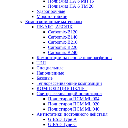
Полиамид ПА 6 МН 15
Полиамид ПА 6 ТМ 20
Ударопрочные
Морозостойкие
Композиционные материалы
ПК/АБС, АБС/ПК
Carbomix-В120
Carbomix-В140
Carbomix-В210
Carbomix-В220
Carbomix-В240
Композиции на основе полиолефинов
ТЭП
Специальные
Наполненные
Базовые
Теплорассеивающие композиции
КОМПОЗИЦИЯ ПК/ПБТ
Светорассеивающий полистирол
Полистирол ПСМ ML 004
Полистирол ПСМ ML 020
Полистирол ПСМ ML 040
Антистатики постоянного действия
G-ESD Type-A
G-ESD Type-C