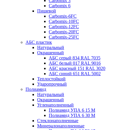
Carbomix 3
Carbomix 6
Пищевой
Carbomix-6FC
Carbomix-10FC
Carbomix-12FC
Carbomix-20FC
Carbomix-25FC
АБС пластик
Натуральный
Окрашенный
АБС серый 834 RAL 7035
АБС белый 017 RAL 9016
АБС красный 151 RAL 3020
АБС синий 651 RAL 5002
Теплостойкий
Ударопрочный
Полиамид
Натуральный
Окрашенный
Угленаполненный
Полиамид УПА 6 15 М
Полиамид УПА 6 30 М
Стеклонаполненные
Минералонаполненные