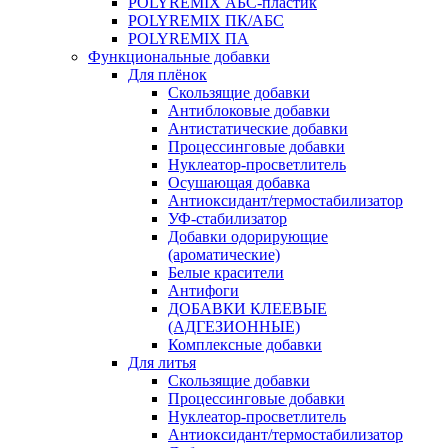
POLYREMIX АБС-пластик
POLYREMIX ПК/АБС
POLYREMIX ПА
Функциональные добавки
Для плёнок
Скользящие добавки
Антиблоковые добавки
Антистатические добавки
Процессинговые добавки
Нуклеатор-просветлитель
Осушающая добавка
Антиоксидант/термостабилизатор
УФ-стабилизатор
Добавки одорирующие
(ароматические)
Белые красители
Антифоги
ДОБАВКИ КЛЕЕВЫЕ
(АДГЕЗИОННЫЕ)
Комплексные добавки
Для литья
Скользящие добавки
Процессинговые добавки
Нуклеатор-просветлитель
Антиоксидант/термостабилизатор