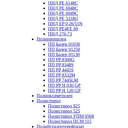
ПНД PE 6148C
ПНД PE 6948C
ПНД PE 6949C
ПНД PE 5118Q
ПНД EP 0,26/51N
ПНД PE4FE 69
ПНД 276-73
Полипропилен
ПП Бален 01030
ПП Бален 01250
ПП Бален 01130
ПП PP 8300G
ПП PP 8348S
ПП PP 4445S
ПП PP 8332M
ПП PP 7445LM
ПП PP H 030 GP
ПП PP H 120 GP
Полиоксиметилен
Полистирол
Полистирол 825
Полистирол 525
Полистирол УПМ 0508
Полистирол ПСМ 115
Полибутилентерефталат