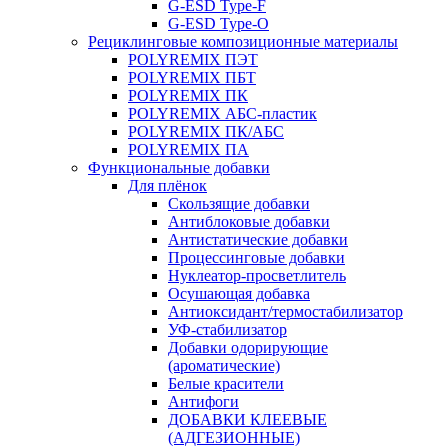
G-ESD Type-F
G-ESD Type-O
Рециклинговые композиционные материалы
POLYREMIX ПЭТ
POLYREMIX ПБТ
POLYREMIX ПК
POLYREMIX АБС-пластик
POLYREMIX ПК/АБС
POLYREMIX ПА
Функциональные добавки
Для плёнок
Скользящие добавки
Антиблоковые добавки
Антистатические добавки
Процессинговые добавки
Нуклеатор-просветлитель
Осушающая добавка
Антиоксидант/термостабилизатор
УФ-стабилизатор
Добавки одорирующие
(ароматические)
Белые красители
Антифоги
ДОБАВКИ КЛЕЕВЫЕ
(АДГЕЗИОННЫЕ)