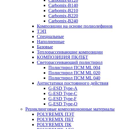
Carbomix-В120
Carbomix-В140
Carbomix-В210
Carbomix-В220
Carbomix-В240
Композиции на основе полиолефинов
ТЭП
Специальные
Наполненные
Базовые
Теплорассеивающие композиции
КОМПОЗИЦИЯ ПК/ПБТ
Светорассеивающий полистирол
Полистирол ПСМ ML 004
Полистирол ПСМ ML 020
Полистирол ПСМ ML 040
Антистатики постоянного действия
G-ESD Type-A
G-ESD Type-C
G-ESD Type-F
G-ESD Type-O
Рециклинговые композиционные материалы
POLYREMIX ПЭТ
POLYREMIX ПБТ
POLYREMIX ПК