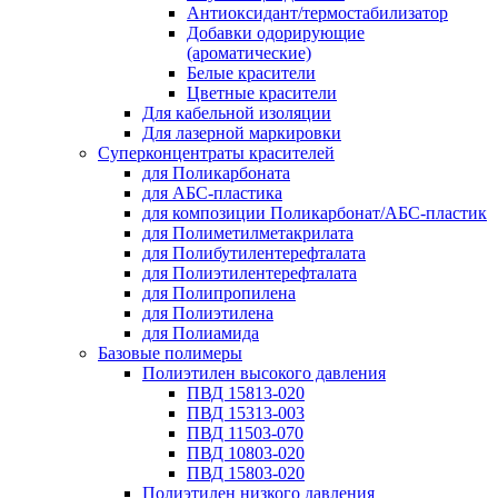
Антиоксидант/термостабилизатор
Добавки одорирующие
(ароматические)
Белые красители
Цветные красители
Для кабельной изоляции
Для лазерной маркировки
Суперконцентраты красителей
для Поликарбоната
для АБС-пластика
для композиции Поликарбонат/АБС-пластик
для Полиметилметакрилата
для Полибутилентерефталата
для Полиэтилентерефталата
для Полипропилена
для Полиэтилена
для Полиамида
Базовые полимеры
Полиэтилен высокого давления
ПВД 15813-020
ПВД 15313-003
ПВД 11503-070
ПВД 10803-020
ПВД 15803-020
Полиэтилен низкого давления