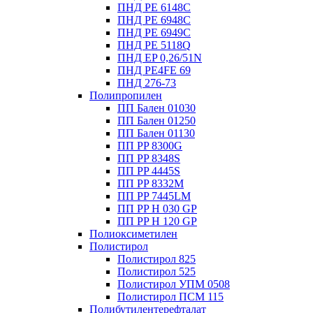
ПНД PE 6148C
ПНД PE 6948C
ПНД PE 6949C
ПНД PE 5118Q
ПНД EP 0,26/51N
ПНД PE4FE 69
ПНД 276-73
Полипропилен
ПП Бален 01030
ПП Бален 01250
ПП Бален 01130
ПП PP 8300G
ПП PP 8348S
ПП PP 4445S
ПП PP 8332M
ПП PP 7445LM
ПП PP H 030 GP
ПП PP H 120 GP
Полиоксиметилен
Полистирол
Полистирол 825
Полистирол 525
Полистирол УПМ 0508
Полистирол ПСМ 115
Полибутилентерефталат