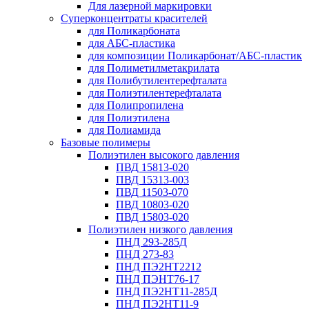
Для лазерной маркировки
Суперконцентраты красителей
для Поликарбоната
для АБС-пластика
для композиции Поликарбонат/АБС-пластик
для Полиметилметакрилата
для Полибутилентерефталата
для Полиэтилентерефталата
для Полипропилена
для Полиэтилена
для Полиамида
Базовые полимеры
Полиэтилен высокого давления
ПВД 15813-020
ПВД 15313-003
ПВД 11503-070
ПВД 10803-020
ПВД 15803-020
Полиэтилен низкого давления
ПНД 293-285Д
ПНД 273-83
ПНД ПЭ2НТ2212
ПНД ПЭНТ76-17
ПНД ПЭ2НТ11-285Д
ПНД ПЭ2НТ11-9