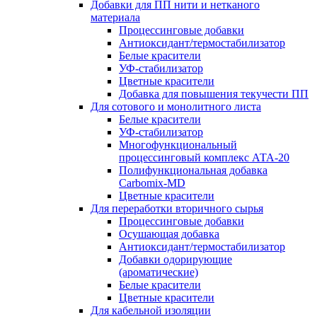
Добавки для ПП нити и нетканого
материала
Процессинговые добавки
Антиоксидант/термостабилизатор
Белые красители
УФ-стабилизатор
Цветные красители
Добавка для повышения текучести ПП
Для сотового и монолитного листа
Белые красители
УФ-стабилизатор
Многофункциональный
процессинговый комплекс АТА-20
Полифункциональная добавка
Carbomix-MD
Цветные красители
Для переработки вторичного сырья
Процессинговые добавки
Осушающая добавка
Антиоксидант/термостабилизатор
Добавки одорирующие
(ароматические)
Белые красители
Цветные красители
Для кабельной изоляции