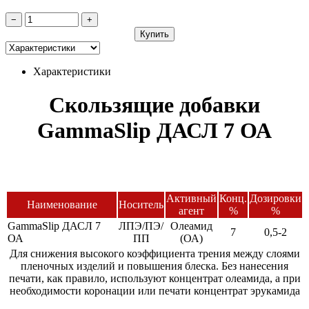
−
+
Купить
Характеристики
Скользящие добавки
GammaSlip ДАСЛ 7 ОА
Активный
Конц.
Дозировки
Наименование
Носитель
агент
%
%
GammaSlip ДАСЛ 7
ЛПЭ/ПЭ/
Олеамид
7
0,5-2
ОА
ПП
(ОА)
Для снижения высокого коэффициента трения между слоями
пленочных изделий и повышения блеска. Без нанесения
печати, как правило, используют концентрат олеамида, а при
необходимости коронации или печати концентрат эрукамида