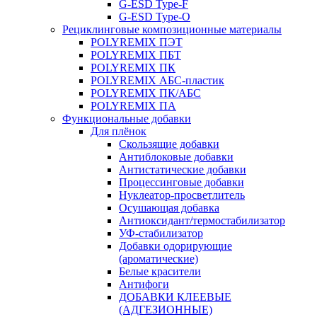
G-ESD Type-F
G-ESD Type-O
Рециклинговые композиционные материалы
POLYREMIX ПЭТ
POLYREMIX ПБТ
POLYREMIX ПК
POLYREMIX АБС-пластик
POLYREMIX ПК/АБС
POLYREMIX ПА
Функциональные добавки
Для плёнок
Скользящие добавки
Антиблоковые добавки
Антистатические добавки
Процессинговые добавки
Нуклеатор-просветлитель
Осушающая добавка
Антиоксидант/термостабилизатор
УФ-стабилизатор
Добавки одорирующие
(ароматические)
Белые красители
Антифоги
ДОБАВКИ КЛЕЕВЫЕ
(АДГЕЗИОННЫЕ)