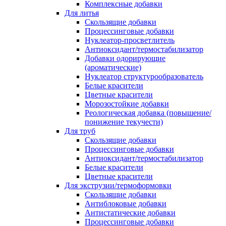
Комплексные добавки
Для литья
Скользящие добавки
Процессинговые добавки
Нуклеатор-просветлитель
Антиоксидант/термостабилизатор
Добавки одорирующие
(ароматические)
Нуклеатор структурообразователь
Белые красители
Цветные красители
Морозостойкие добавки
Реологическая добавка (повышение/
понижение текучести)
Для труб
Скользящие добавки
Процессинговые добавки
Антиоксидант/термостабилизатор
Белые красители
Цветные красители
Для экструзии/термоформовки
Скользящие добавки
Антиблоковые добавки
Антистатические добавки
Процессинговые добавки