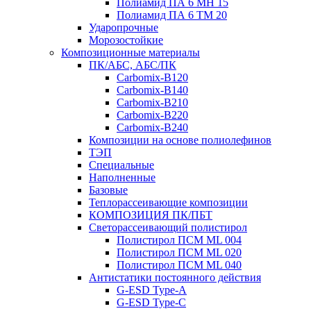
Полиамид ПА 6 МН 15
Полиамид ПА 6 ТМ 20
Ударопрочные
Морозостойкие
Композиционные материалы
ПК/АБС, АБС/ПК
Carbomix-В120
Carbomix-В140
Carbomix-В210
Carbomix-В220
Carbomix-В240
Композиции на основе полиолефинов
ТЭП
Специальные
Наполненные
Базовые
Теплорассеивающие композиции
КОМПОЗИЦИЯ ПК/ПБТ
Светорассеивающий полистирол
Полистирол ПСМ ML 004
Полистирол ПСМ ML 020
Полистирол ПСМ ML 040
Антистатики постоянного действия
G-ESD Type-A
G-ESD Type-C