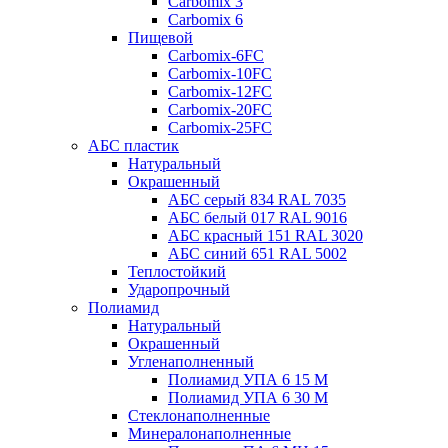
Carbomix 3
Carbomix 6
Пищевой
Carbomix-6FC
Carbomix-10FC
Carbomix-12FC
Carbomix-20FC
Carbomix-25FC
АБС пластик
Натуральный
Окрашенный
АБС серый 834 RAL 7035
АБС белый 017 RAL 9016
АБС красный 151 RAL 3020
АБС синий 651 RAL 5002
Теплостойкий
Ударопрочный
Полиамид
Натуральный
Окрашенный
Угленаполненный
Полиамид УПА 6 15 М
Полиамид УПА 6 30 М
Стеклонаполненные
Минералонаполненные