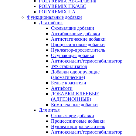
POLYREMIX АБС-пластик
POLYREMIX ПК/АБС
POLYREMIX ПА
Функциональные добавки
Для плёнок
Скользящие добавки
Антиблоковые добавки
Антистатические добавки
Процессинговые добавки
Нуклеатор-просветлитель
Осушающая добавка
Антиоксидант/термостабилизатор
УФ-стабилизатор
Добавки одорирующие
(ароматические)
Белые красители
Антифоги
ДОБАВКИ КЛЕЕВЫЕ
(АДГЕЗИОННЫЕ)
Комплексные добавки
Для литья
Скользящие добавки
Процессинговые добавки
Нуклеатор-просветлитель
Антиоксидант/термостабилизатор