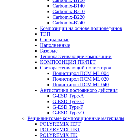
Carbomix-В120
Carbomix-В140
Carbomix-В210
Carbomix-В220
Carbomix-В240
Композиции на основе полиолефинов
ТЭП
Специальные
Наполненные
Базовые
Теплорассеивающие композиции
КОМПОЗИЦИЯ ПК/ПБТ
Светорассеивающий полистирол
Полистирол ПСМ ML 004
Полистирол ПСМ ML 020
Полистирол ПСМ ML 040
Антистатики постоянного действия
G-ESD Type-A
G-ESD Type-C
G-ESD Type-F
G-ESD Type-O
Рециклинговые композиционные материалы
POLYREMIX ПЭТ
POLYREMIX ПБТ
POLYREMIX ПК