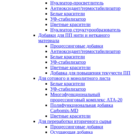
Нуклеатор-просветлитель
Антиоксидант/термостабилизатор
Белые красители
УФ-стабилизатор
Цветные красители
Нуклеатор структурообразователь
Добавки для ПП нити и нетканого
материала
Процессинговые добавки
Антиоксидант/термостабилизатор
Белые красители
УФ-стабилизатор
Цветные красители
Добавка для повышения текучести ПП
Для сотового и монолитного листа
Белые красители
УФ-стабилизатор
Многофункциональный
процессинговый комплекс АТА-20
Полифункциональная добавка
Carbomix-MD
Цветные красители
Для переработки вторичного сырья
Процессинговые добавки
Осушающая добавка