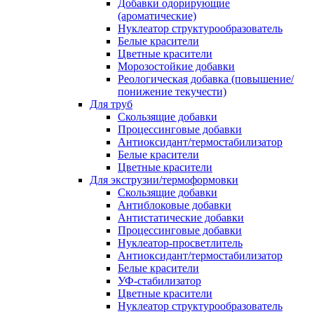
Добавки одорирующие
(ароматические)
Нуклеатор структурообразователь
Белые красители
Цветные красители
Морозостойкие добавки
Реологическая добавка (повышение/
понижение текучести)
Для труб
Скользящие добавки
Процессинговые добавки
Антиоксидант/термостабилизатор
Белые красители
Цветные красители
Для экструзии/термоформовки
Скользящие добавки
Антиблоковые добавки
Антистатические добавки
Процессинговые добавки
Нуклеатор-просветлитель
Антиоксидант/термостабилизатор
Белые красители
УФ-стабилизатор
Цветные красители
Нуклеатор структурообразователь