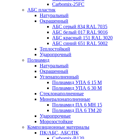
Carbomix-25FC
АБС пластик
Натуральный
Окрашенный
АБС серый 834 RAL 7035
АБС белый 017 RAL 9016
АБС красный 151 RAL 3020
АБС синий 651 RAL 5002
Теплостойкий
Ударопрочный
Полиамид
Натуральный
Окрашенный
Угленаполненный
Полиамид УПА 6 15 М
Полиамид УПА 6 30 М
Стеклонаполненные
Минералонаполненные
Полиамид ПА 6 МН 15
Полиамид ПА 6 ТМ 20
Ударопрочные
Морозостойкие
Композиционные материалы
ПК/АБС, АБС/ПК
Carbomix-В120