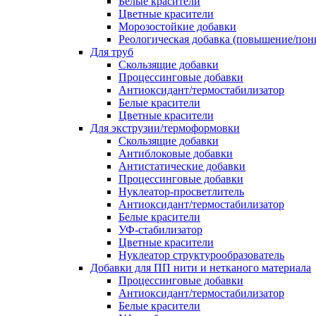
Белые красители
Цветные красители
Морозостойкие добавки
Реологическая добавка (повышение/пон
Для труб
Скользящие добавки
Процессинговые добавки
Антиоксидант/термостабилизатор
Белые красители
Цветные красители
Для экструзии/термоформовки
Скользящие добавки
Антиблоковые добавки
Антистатические добавки
Процессинговые добавки
Нуклеатор-просветлитель
Антиоксидант/термостабилизатор
Белые красители
УФ-стабилизатор
Цветные красители
Нуклеатор структурообразователь
Добавки для ПП нити и нетканого материала
Процессинговые добавки
Антиоксидант/термостабилизатор
Белые красители