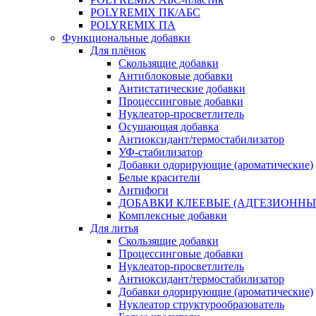
POLYREMIX ПК/АБС
POLYREMIX ПА
Функциональные добавки
Для плёнок
Скользящие добавки
Антиблоковые добавки
Антистатические добавки
Процессинговые добавки
Нуклеатор-просветлитель
Осушающая добавка
Антиоксидант/термостабилизатор
УФ-стабилизатор
Добавки одорирующие (ароматические)
Белые красители
Антифоги
ДОБАВКИ КЛЕЕВЫЕ (АДГЕЗИОННЫ
Комплексные добавки
Для литья
Скользящие добавки
Процессинговые добавки
Нуклеатор-просветлитель
Антиоксидант/термостабилизатор
Добавки одорирующие (ароматические)
Нуклеатор структурообразователь