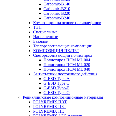
Carbomix-В140
Carbomix-В210
Carbomix-В220
Carbomix-В240
Композиции на основе полиолефинов
ТЭП
Специальные
Наполненные
Базовые
Теплорассеивающие композиции
КОМПОЗИЦИЯ ПК/ПБТ
Светорассеивающий полистирол
Полистирол ПСМ ML 004
Полистирол ПСМ ML 020
Полистирол ПСМ ML 040
Антистатики постоянного действия
G-ESD Type-A
G-ESD Type-C
G-ESD Type-F
G-ESD Type-O
Рециклинговые композиционные материалы
POLYREMIX ПЭТ
POLYREMIX ПБТ
POLYREMIX ПК
POLYREMIX АБС-пластик