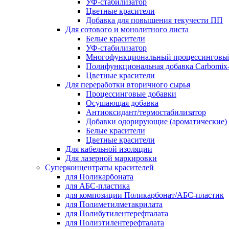
УФ-стабилизатор
Цветные красители
Добавка для повышения текучести ПП
Для сотового и монолитного листа
Белые красители
УФ-стабилизатор
Многофункциональный процессинговы
Полифункциональная добавка Carbomi
Цветные красители
Для переработки вторичного сырья
Процессинговые добавки
Осушающая добавка
Антиоксидант/термостабилизатор
Добавки одорирующие (ароматические)
Белые красители
Цветные красители
Для кабельной изоляции
Для лазерной маркировки
Суперконцентраты красителей
для Поликарбоната
для АБС-пластика
для композиции Поликарбонат/АБС-пластик
для Полиметилметакрилата
для Полибутилентерефталата
для Полиэтилентерефталата