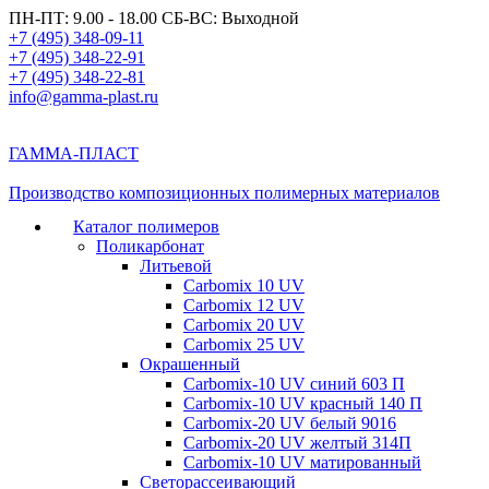
ПН-ПТ: 9.00 - 18.00 СБ-ВС: Выходной
+7 (495) 348-09-11
+7 (495) 348-22-91
+7 (495) 348-22-81
info@gamma-plast.ru
ГАММА-ПЛАСТ
Производство композиционных полимерных материалов
Каталог полимеров
Поликарбонат
Литьевой
Carbomix 10 UV
Carbomix 12 UV
Carbomix 20 UV
Carbomix 25 UV
Окрашенный
Carbomix-10 UV синий 603 П
Carbomix-10 UV красный 140 П
Carbomix-20 UV белый 9016
Carbomix-20 UV желтый 314П
Carbomix-10 UV матированный
Светорассеивающий