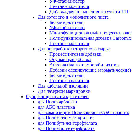
УФ-стабилизатор
Цветные красители
Добавка для повышения текучести ПП
Для сотового и монолитного листа
Белые красители
УФ-стабилизатор
Многофункциональный процессинговы
Полифункциональная добавка Carbomi
Цветные красители
Для переработки вторичного сырья
Процессинговые добавки
Осушающая добавка
Антиоксидант/термостабилизатор
Добавки одорирующие (ароматические)
Белые красители
Цветные красители
Для кабельной изоляции
Для лазерной маркировки
Суперконцентраты красителей
для Поликарбоната
для АБС-пластика
для композиции Поликарбонат/АБС-пластик
для Полиметилметакрилата
для Полибутилентерефталата
для Полиэтилентерефталата