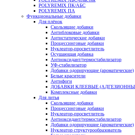
POLYREMIX ПК/АБС
POLYREMIX ПА
Функциональные добавки
Для плёнок
Скользящие добавки
Антиблоковые добавки
Антистатические добавки
Процессинговые добавки
Нуклеатор-просветлитель
Осушающая добавка
Антиоксидант/термостабилизатор
УФ-стабилизатор
Добавки одорирующие (ароматические)
Белые красители
Антифоги
ДОБАВКИ КЛЕЕВЫЕ (АДГЕЗИОННЫ
Комплексные добавки
Для литья
Скользящие добавки
Процессинговые добавки
Нуклеатор-просветлитель
Антиоксидант/термостабилизатор
Добавки одорирующие (ароматические)
Нуклеатор структурообразователь