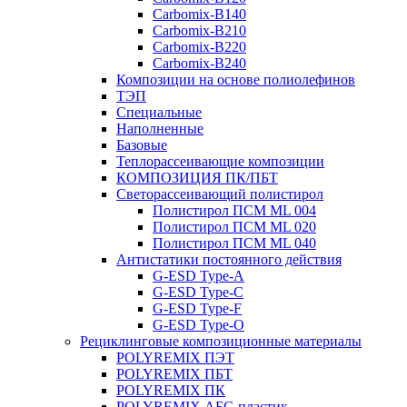
Carbomix-В140
Carbomix-В210
Carbomix-В220
Carbomix-В240
Композиции на основе полиолефинов
ТЭП
Специальные
Наполненные
Базовые
Теплорассеивающие композиции
КОМПОЗИЦИЯ ПК/ПБТ
Светорассеивающий полистирол
Полистирол ПСМ ML 004
Полистирол ПСМ ML 020
Полистирол ПСМ ML 040
Антистатики постоянного действия
G-ESD Type-A
G-ESD Type-C
G-ESD Type-F
G-ESD Type-O
Рециклинговые композиционные материалы
POLYREMIX ПЭТ
POLYREMIX ПБТ
POLYREMIX ПК
POLYREMIX АБС-пластик