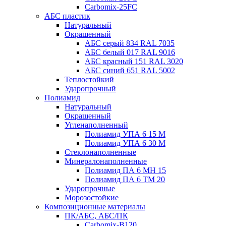
Carbomix-25FC
АБС пластик
Натуральный
Окрашенный
АБС серый 834 RAL 7035
АБС белый 017 RAL 9016
АБС красный 151 RAL 3020
АБС синий 651 RAL 5002
Теплостойкий
Ударопрочный
Полиамид
Натуральный
Окрашенный
Угленаполненный
Полиамид УПА 6 15 М
Полиамид УПА 6 30 М
Стеклонаполненные
Минералонаполненные
Полиамид ПА 6 МН 15
Полиамид ПА 6 ТМ 20
Ударопрочные
Морозостойкие
Композиционные материалы
ПК/АБС, АБС/ПК
Carbomix-В120