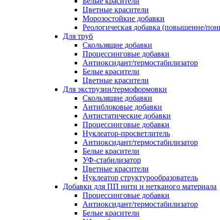
Белые красители
Цветные красители
Морозостойкие добавки
Реологическая добавка (повышение/пон
Для труб
Скользящие добавки
Процессинговые добавки
Антиоксидант/термостабилизатор
Белые красители
Цветные красители
Для экструзии/термоформовки
Скользящие добавки
Антиблоковые добавки
Антистатические добавки
Процессинговые добавки
Нуклеатор-просветлитель
Антиоксидант/термостабилизатор
Белые красители
УФ-стабилизатор
Цветные красители
Нуклеатор структурообразователь
Добавки для ПП нити и нетканого материала
Процессинговые добавки
Антиоксидант/термостабилизатор
Белые красители