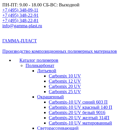
ПН-ПТ: 9.00 - 18.00 СБ-ВС: Выходной
+7 (495) 348-09-11
+7 (495) 348-22-91
+7 (495) 348-22-81
info@gamma-plast.ru
ГАММА-ПЛАСТ
Производство композиционных полимерных материалов
Каталог полимеров
Поликарбонат
Литьевой
Carbomix 10 UV
Carbomix 12 UV
Carbomix 20 UV
Carbomix 25 UV
Окрашенный
Carbomix-10 UV синий 603 П
Carbomix-10 UV красный 140 П
Carbomix-20 UV белый 9016
Carbomix-20 UV желтый 314П
Carbomix-10 UV матированный
Светорассеивающий